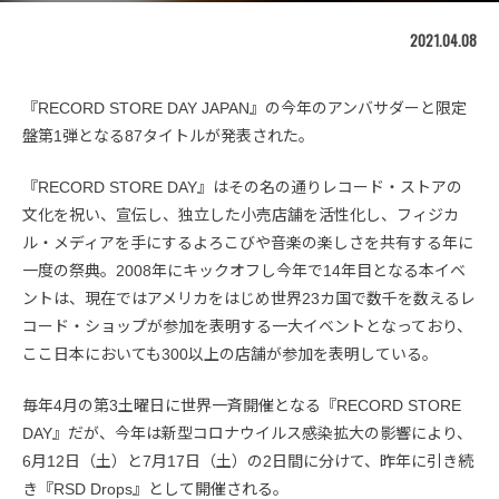
2021.04.08
『RECORD STORE DAY JAPAN』の今年のアンバサダーと限定
盤第1弾となる87タイトルが発表された。
『RECORD STORE DAY』はその名の通りレコード・ストアの
文化を祝い、宣伝し、独立した小売店舗を活性化し、フィジカ
ル・メディアを手にするよろこびや音楽の楽しさを共有する年に
一度の祭典。2008年にキックオフし今年で14年目となる本イベ
ントは、現在ではアメリカをはじめ世界23カ国で数千を数えるレ
コード・ショップが参加を表明する一大イベントとなっており、
ここ日本においても300以上の店舗が参加を表明している。
毎年4月の第3土曜日に世界一斉開催となる『RECORD STORE
DAY』だが、今年は新型コロナウイルス感染拡大の影響により、
6月12日（土）と7月17日（土）の2日間に分けて、昨年に引き続
き『RSD Drops』として開催される。