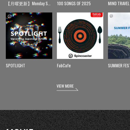
【月曜更新】Monday Spin
100 SONGS OF 2025
MIND TRAVEL
SPOTLIGHT
FabCafe
SUMMER FES
VIEW MORE