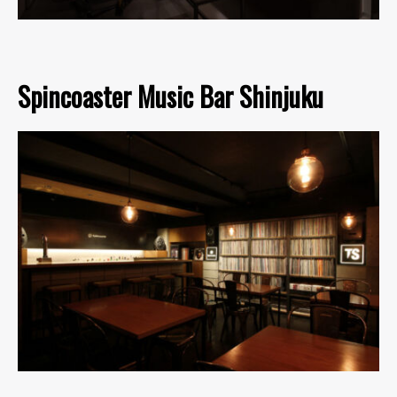
Spincoaster Music Bar Shinjuku