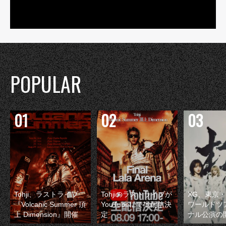
POPULAR
Tohji、ラストライブ
Tohjiのラストライブが
XG、東京
『Volcanic Summer 頂
YouTubeにて生配信決
ワールドツ
上 Dimension』開催
定
ナル公演の