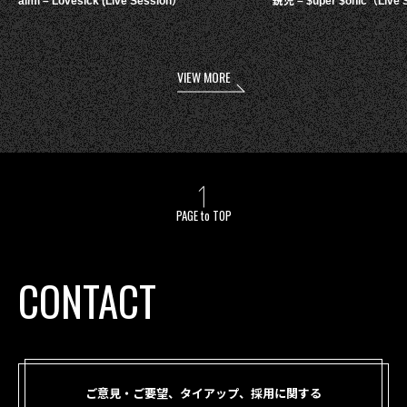
aimi – Lovesick (Live Session）
鋭児 – $uper $onic（Live 
VIEW MORE
PAGE to TOP
CONTACT
ご意見・ご要望、タイアップ、採用に関する