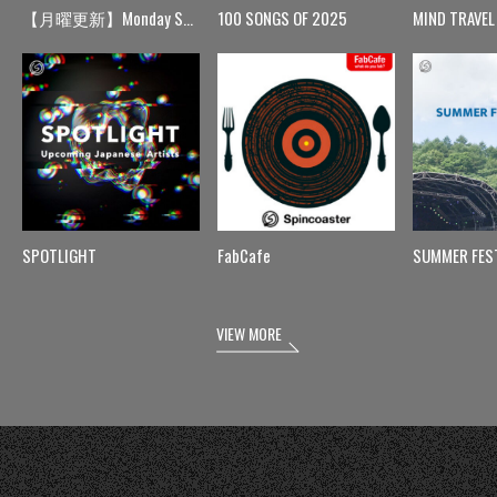
【月曜更新】Monday Spin
100 SONGS OF 2025
MIND TRAVEL
SPOTLIGHT
FabCafe
SUMMER FES
VIEW MORE