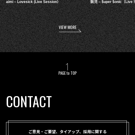
aimi – Lovesick (Live Session）
鋭児 – $uper $onic（Live 
VIEW MORE
PAGE to TOP
CONTACT
ご意見・ご要望、タイアップ、採用に関する