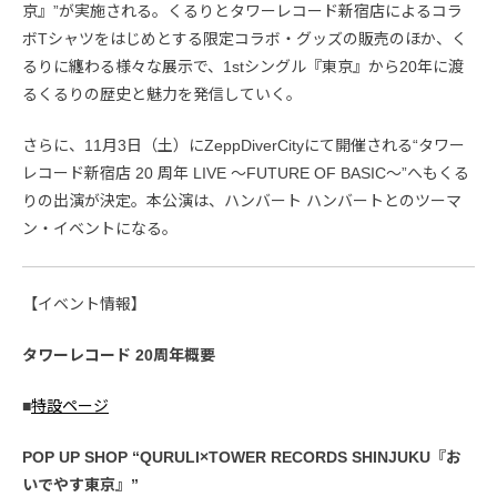
京』”が実施される。くるりとタワーレコード新宿店によるコラ
ボTシャツをはじめとする限定コラボ・グッズの販売のほか、く
るりに纏わる様々な展示で、1stシングル『東京』から20年に渡
るくるりの歴史と魅力を発信していく。
さらに、11月3日（土）にZeppDiverCityにて開催される“タワー
レコード新宿店 20 周年 LIVE 〜FUTURE OF BASIC〜”へもくる
りの出演が決定。本公演は、ハンバート ハンバートとのツーマ
ン・イベントになる。
【イベント情報】
タワーレコード 20周年概要
■
特設ページ
POP UP SHOP “QURULI×TOWER RECORDS SHINJUKU『お
いでやす東京』”