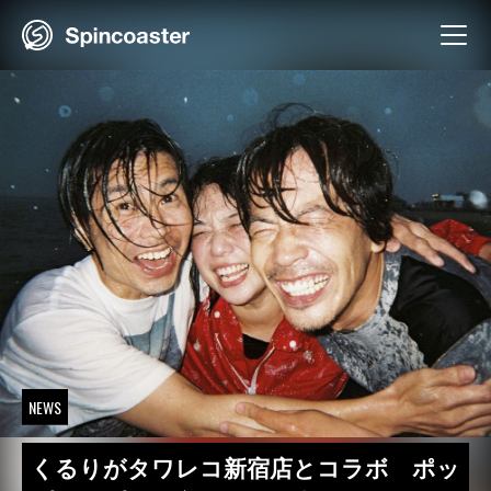
Skip
to
content
NEWS
くるりがタワレコ新宿店とコラボ ポッ