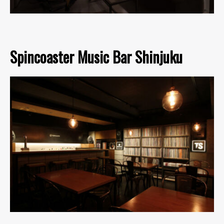
Spincoaster Music Bar Shinjuku