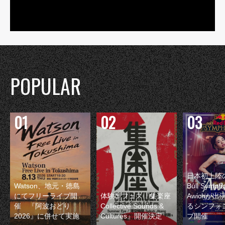
POPULAR
日本初上陸の
Watson、地元・徳島
Bull Symp
にてフリーライブ開
体験型フェス『集楽座
Awichが
催 『阿波おどり
Collective Sounds &
るシンフォ
2026』に併せて実施
Cultures』開催決定
ブ開催