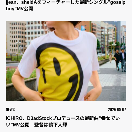
jjean、sheidAをフィーチャーした最新シングル“gossip
boy”MV公開
NEWS
2026.08.07
ICHIRO、D3adStockプロデュースの最新曲“幸せでい
い”MV公開 監督は鴨下大輝