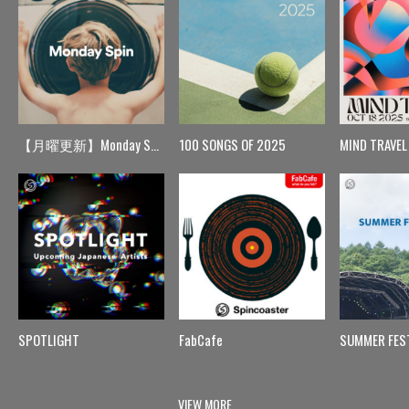
【月曜更新】Monday Spin
100 SONGS OF 2025
MIND TRAVEL
SPOTLIGHT
FabCafe
SUMMER FES
VIEW MORE