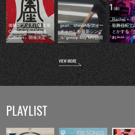
Rachel 
体験型フェス『集楽座
jjean、sheidAをフィー
歌舞伎町で
Collective Sounds &
チャーした最新シング
とかする『
Cultures』開催決定
ル“gossip boy”MV公開
れーーッ』
VIEW MORE
PLAYLIST