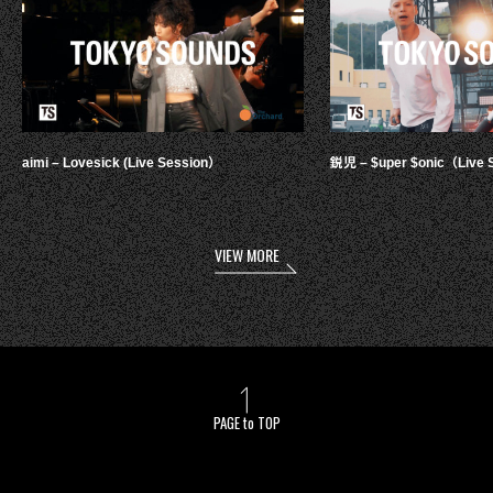
aimi – Lovesick (Live Session）
鋭児 – $uper $onic（Live 
VIEW MORE
PAGE to TOP