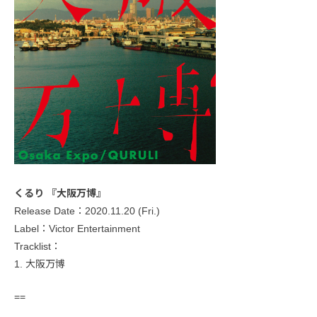
くるり 『大阪万博』
Release Date：2020.11.20 (Fri.)
Label：Victor Entertainment
Tracklist：
1. 大阪万博
==