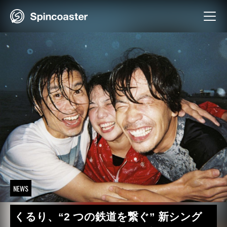
Skip
to
content
NEWS
くるり、“2 つの鉄道を繋ぐ” 新シング