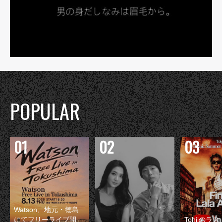
POPULAR
Watson、地元・徳島
にてフリーライブ開
Tohjiのラ