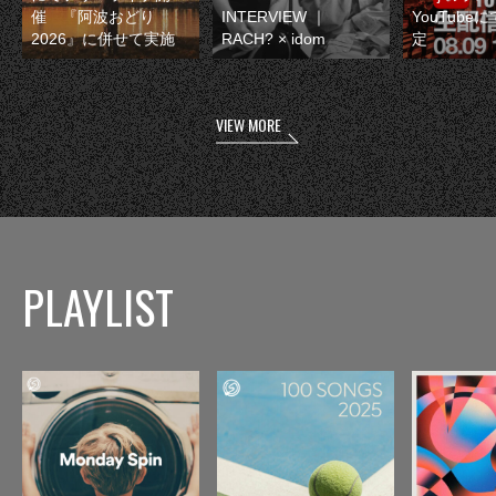
催 『阿波おどり
INTERVIEW ｜
YouTube
2026』に併せて実施
RACH? × idom
定
VIEW MORE
PLAYLIST