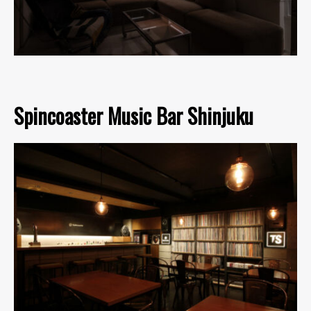
Spincoaster Music Bar Shinjuku