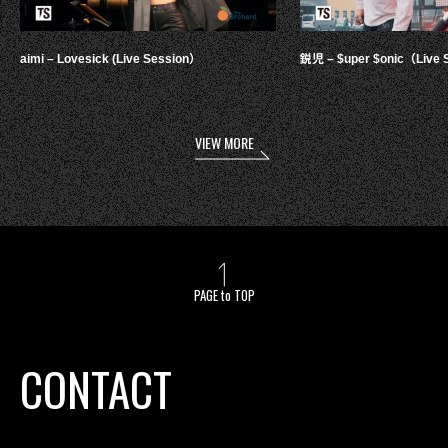
aimi – Lovesick (Live Session）
鋭児 – $uper $onic（Live 
VIEW MORE
PAGE to TOP
CONTACT