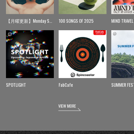
【月曜更新】Monday Spin
100 SONGS OF 2025
MIND TRAVEL
SPOTLIGHT
FabCafe
SUMMER FES
VIEW MORE