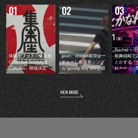
Rachel 
体験型フェス『集楽座
jjean、sheidAをフィー
歌舞伎町で
Collective Sounds &
チャーした最新シング
とかする『
Cultures』開催決定
ル“gossip boy”MV公開
れーーッ』
VIEW MORE