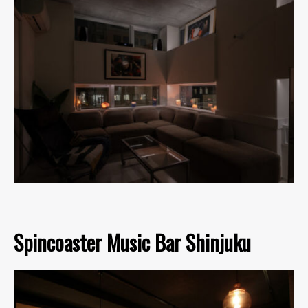
Spincoaster Music Bar Shinjuku