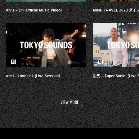
luvis – Oh (Official Music Video)
MIND TRAVEL 2023 
aimi – Lovesick (Live Session）
鋭児 – $uper $onic（Live 
VIEW MORE