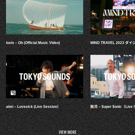
luvis – Oh (Official Music Video)
MIND TRAVEL 2023 
aimi – Lovesick (Live Session）
鋭児 – $uper $onic（Live 
VIEW MORE