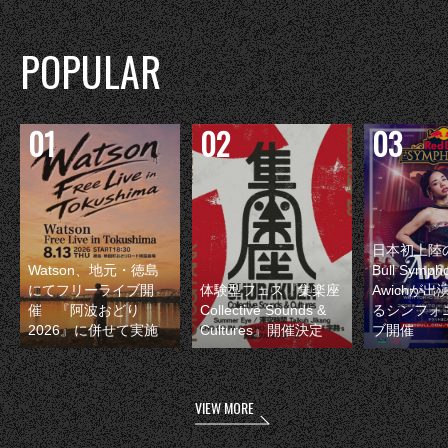
POPULAR
日本初上陸の
Watson、地元・徳島
Bull Symp
にてフリーライブ開
体験型フェス『集楽座
Awichが
催 『阿波おどり
Collective Sounds &
るシンフォ
2026』に併せて実施
Cultures』開催決定
ブ開催
VIEW MORE