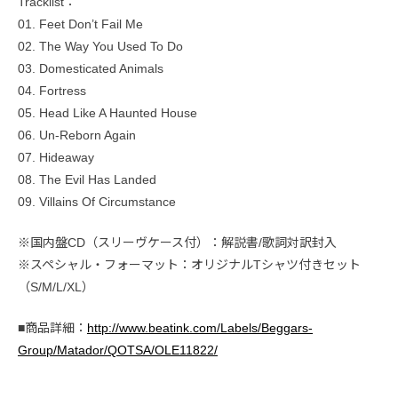
Tracklist：
01. Feet Don’t Fail Me
02. The Way You Used To Do
03. Domesticated Animals
04. Fortress
05. Head Like A Haunted House
06. Un-Reborn Again
07. Hideaway
08. The Evil Has Landed
09. Villains Of Circumstance
※国内盤CD（スリーヴケース付）：解説書/歌詞対訳封入
※スペシャル・フォーマット：オリジナルTシャツ付きセット
（S/M/L/XL）
■商品詳細：
http://www.beatink.com/Labels/Beggars-
Group/Matador/QOTSA/OLE11822/