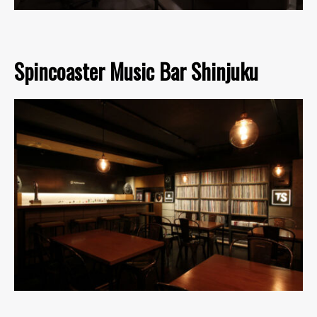
Spincoaster Music Bar Shinjuku