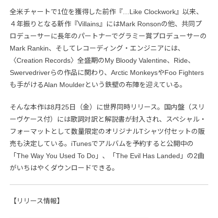
全米チャートで1位を獲得した前作『…Like Clockwork』以来、
４年振りとなる新作『Villains』にはMark Ronsonの他、共同プ
ロデューサーに長年のパートナーでグラミー賞プロデューサーの
Mark Rankin、そしてレコーディング・エンジニアには、
〈Creation Records〉全盛期のMy Bloody Valentine、Ride、
Swervedriverらの作品に関わり、Arctic MonkeysやFoo Fighters
も手がけるAlan Moulderという鉄壁の布陣を迎えている。
そんな本作は8月25日（金）に世界同時リリース。国内盤（スリ
ーヴケース付）には歌詞対訳と解説書が封入され、スペシャル・
フォーマットとして数量限定のオリジナルTシャツ付セットの販
売も決定している。iTunesでアルバムを予約すると公開中の
「The Way You Used To Do」、「The Evil Has Landed」の2曲
がいちはやくダウンロードできる。
【リリース情報】