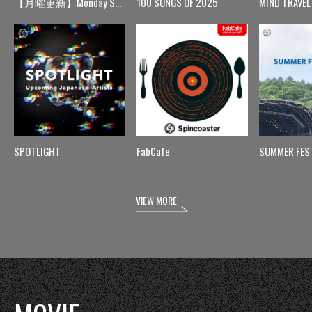
【月曜更新】Monday Spin
100 SONGS OF 2025
MIND TRAVEL
SPOTLIGHT
FabCafe
SUMMER FES
VIEW MORE