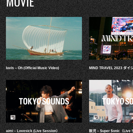
MOVIE
luvis – Oh (Official Music Video)
MIND TRAVEL 2023 
aimi – Lovesick (Live Session）
鋭児 – $uper $onic（Live 