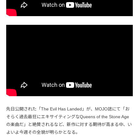
先日公開された「The Evil Has Landed」が、MOJO誌にて「お
そらく過去最狂にエキサイティングなQueens of the Stone Age
の楽曲だ」と絶賛されるなど、新作に対する期待が高まる中、い
よいよ今週その全貌が明らかとなる。