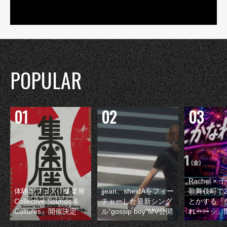
POPULAR
Rachel 
体験型フェス『集楽座
jjean、sheidAをフィー
歌舞伎町で
Collective Sounds &
チャーした最新シング
とかする『
Cultures』開催決定
ル“gossip boy”MV公開
れーーッ』