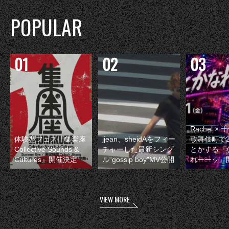
POPULAR
Rachel 
体験型フェス『集楽座
jjean、sheidAをフィー
歌舞伎町で
Collective Sounds &
チャーした最新シング
とかする『
Cultures』開催決定
ル“gossip boy”MV公開
れーーッ』
VIEW MORE