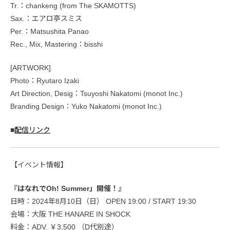
Tr.：chankeng (from The SKAMOTTS)
Sax.：エアロ亭スミス
Per.：Matsushita Panao
Rec., Mix, Mastering：bisshi
[ARTWORK]
Photo：Ryutaro Izaki
Art Direction, Desig：Tsuyoshi Nakatomi (monot Inc.)
Branding Design：Yuko Nakatomi (monot Inc.)
■
配信リンク
【イベント情報】
『はなれでOh! Summer」開催！』
日時：2024年8月10日（日） OPEN 19:00 / START 19:30
会場：大阪 THE HANARE IN SHOCK
料金：ADV. ￥3,500 （D代別途）