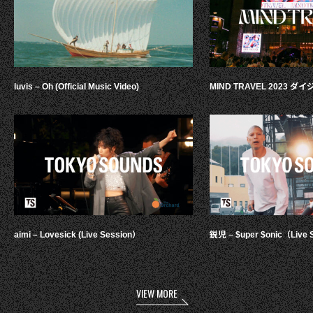
luvis – Oh (Official Music Video)
MIND TRAVEL 2023 
aimi – Lovesick (Live Session）
鋭児 – $uper $onic（Live 
VIEW MORE