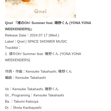
Qnel 『裸のOh! Summer feat. 磯野くん (YONA YONA
WEEKENDERS)』
Release Date：2024.07.17 (Wed.)
Label：Qnel | SPACE SHOWER MUSIC
Tracklist：
1. 裸のOh! Summer feat. 磯野くん (YONA YONA
WEEKENDERS)
作詞・作曲：Kensuke Takahashi, 磯野くん
編曲：Kensuke Takahashi
Vo：Kensuke Takahashi, 磯野くん
Gt., Programing：Kensuke Takahashi
Ba.：Takumi Katsuya
Dr.：Shota Kanbayashi