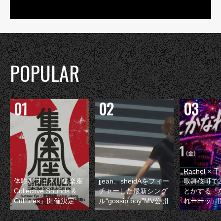
POPULAR
Rachel 
体験型フェス『集楽座
jjean、sheidAをフィー
歌舞伎町で
Collective Sounds &
チャーした最新シング
とかする『
Cultures』開催決定
ル“gossip boy”MV公開
れーーッ』