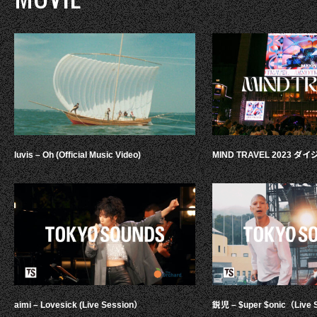
luvis – Oh (Official Music Video)
MIND TRAVEL 2023 
aimi – Lovesick (Live Session）
鋭児 – $uper $onic（Live 