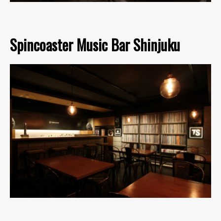
Spincoaster Music Bar Shinjuku