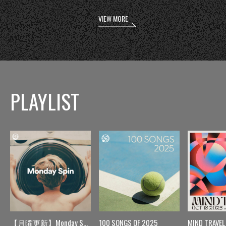
VIEW MORE
PLAYLIST
【月曜更新】Monday Spin
100 SONGS OF 2025
MIND TRAVEL