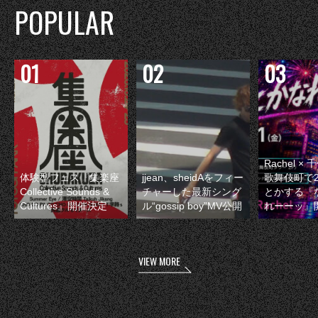
POPULAR
Rachel 
体験型フェス『集楽座
jjean、sheidAをフィー
歌舞伎町で
Collective Sounds &
チャーした最新シング
とかする『
Cultures』開催決定
ル“gossip boy”MV公開
れーーッ』
VIEW MORE