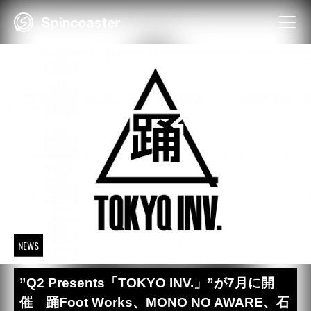
Skip
to
content
NEWS
”Q2 Presents「TOKYO INV.」”が7月に開
催 踊Foot Works、MONO NO AWARE、石