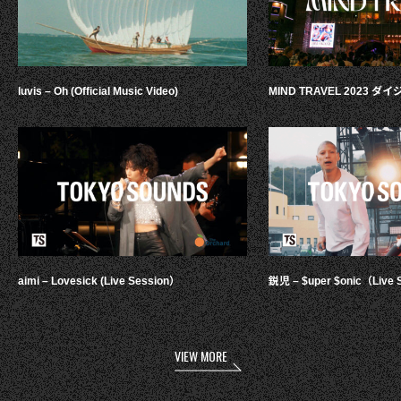
luvis – Oh (Official Music Video)
MIND TRAVEL 2023 
aimi – Lovesick (Live Session）
鋭児 – $uper $onic（Live 
VIEW MORE