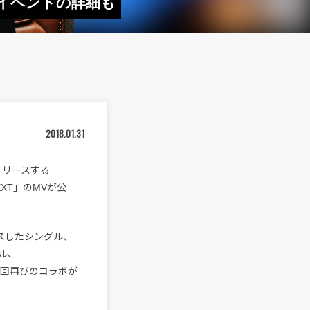
ボ・イベントの詳細も
2018.01.31
リリースする
EXT」のMVが公
ースしたシングル、
ベル、
、今回再びのコラボが