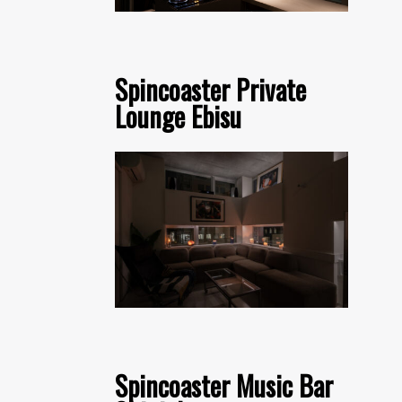
Spincoaster Private
Lounge Ebisu
Spincoaster Music Bar