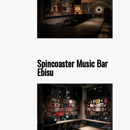
Spincoaster Music Bar
Ebisu