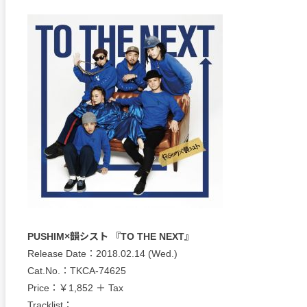
PUSHIM×韻シスト 『TO THE NEXT』
Release Date：2018.02.14 (Wed.)
Cat.No.：TKCA-74625
Price：￥1,852 ＋ Tax
Tracklist：