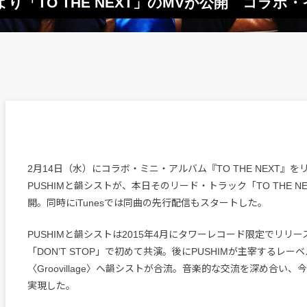
作より「TO THE NEXT」のMVが公開 コラ
2月14日（水）にコラボ・ミニ・アルバム『TO THE NEXT』を
PUSHIMと韻シストが、本日そのリード・トラック「TO THE N
開。同時にiTunesでは同曲の先行配信もスタートした。
PUSHIMと韻シストは2015年4月にタワーレコード限定でリリ
「DON’T STOP」で初めて共演。後にPUSHIMが主宰するレー
〈Groovillage〉へ韻シストが合流。音楽的な交流を深め合い
実現した。