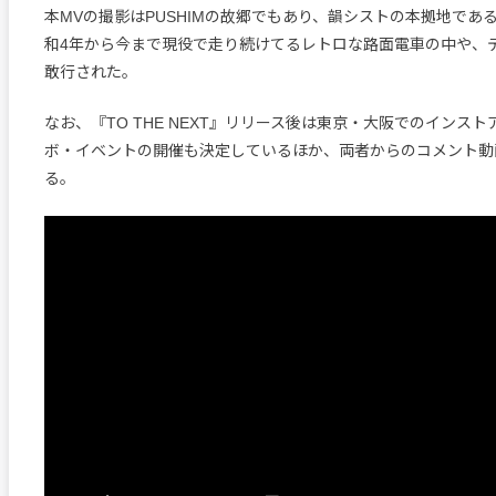
本MVの撮影はPUSHIMの故郷でもあり、韻シストの本拠地であ
和4年から今まで現役で走り続けてるレトロな路面電車の中や、
敢行された。
なお、『TO THE NEXT』リリース後は東京・大阪でのインス
ボ・イベントの開催も決定しているほか、両者からのコメント動
る。