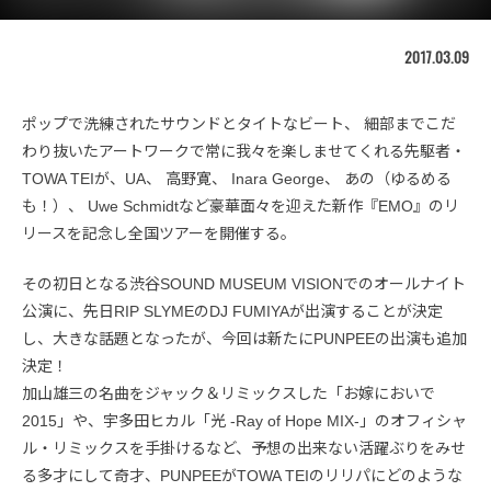
2017.03.09
ポップで洗練されたサウンドとタイトなビート、 細部までこだ
わり抜いたアートワークで常に我々を楽しませてくれる先駆者・
TOWA TEIが、UA、 高野寛、 Inara George、 あの（ゆるめる
も！）、 Uwe Schmidtなど豪華面々を迎えた新作『EMO』のリ
リースを記念し全国ツアーを開催する。
その初日となる渋谷SOUND MUSEUM VISIONでのオールナイト
公演に、先日RIP SLYMEのDJ FUMIYAが出演することが決定
し、大きな話題となったが、今回は新たにPUNPEEの出演も追加
決定！
加山雄三の名曲をジャック＆リミックスした「お嫁においで
2015」や、宇多田ヒカル「光 -Ray of Hope MIX-」のオフィシャ
ル・リミックスを手掛けるなど、予想の出来ない活躍ぶりをみせ
る多才にして奇才、PUNPEEがTOWA TEIのリリパにどのような