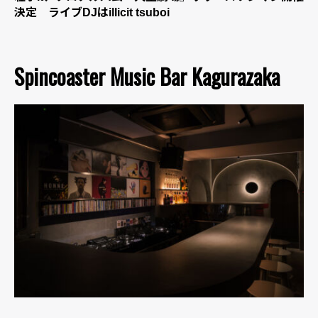
決定 ライブDJはillicit tsuboi
Spincoaster Music Bar Kagurazaka