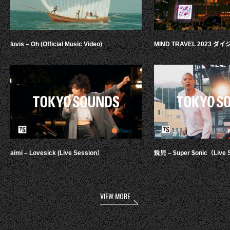
luvis – Oh (Official Music Video)
MIND TRAVEL 2023 
aimi – Lovesick (Live Session）
鋭児 – $uper $onic（Live 
VIEW MORE