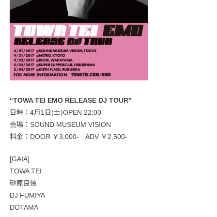
“TOWA TEI EMO RELEASE DJ TOUR”
日時：4月1日(土)OPEN 22:00
会場：SOUND MUSEUM VISION
料金：DOOR ￥3,000- ADV ￥2,500-
[GAIA]
TOWA TEI
砂原良徳
DJ FUMIYA
DOTAMA