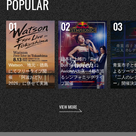
POPULAR
日本初上陸の『Red
Watson、地元・徳島
Bull Symphonic』に
青葉市子と
にてフリーライブ開
Awichが出演 4都市巡
よるツーマ
催 『阿波おどり
るシンフォニックライ
『二人のレ
2026』に併せて実施
ブ開催
ー』開催決
VIEW MORE