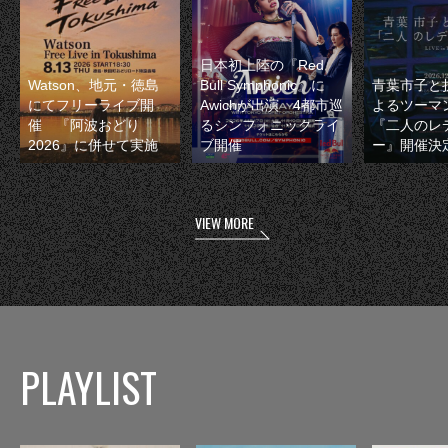
日本初上陸の『Red
Watson、地元・徳島
Bull Symphonic』に
青葉市子と
にてフリーライブ開
Awichが出演 4都市巡
よるツーマ
催 『阿波おどり
るシンフォニックライ
『二人のレ
2026』に併せて実施
ブ開催
ー』開催決
VIEW MORE
PLAYLIST