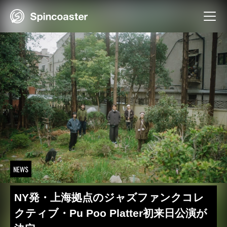
Skip
to
content
NEWS
NY発・上海拠点のジャズファンクコレ
クティブ・Pu Poo Platter初来日公演が