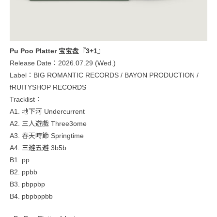
Pu Poo Platter 宝宝盘『3+1』
Release Date：2026.07.29 (Wed.)
Label：BIG ROMANTIC RECORDS / BAYON PRODUCTION /
fRUITYSHOP RECORDS
Tracklist：
A1. 地下河 Undercurrent
A2. 三人遊戲 Three3ome
A3. 春天時節 Springtime
A4. 三避五避 3b5b
B1. pp
B2. ppbb
B3. pbppbp
B4. pbpbppbb