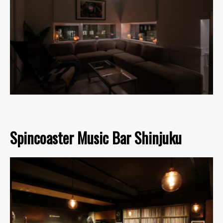
Spincoaster Music Bar Shinjuku