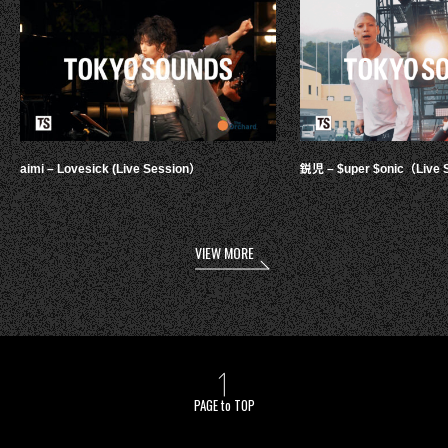
aimi – Lovesick (Live Session）
鋭児 – $uper $onic（Live 
VIEW MORE
PAGE to TOP