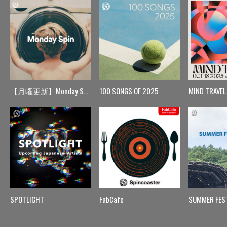
【月曜更新】Monday Spin
100 SONGS OF 2025
MIND TRAVEL
SPOTLIGHT
FabCafe
SUMMER FES