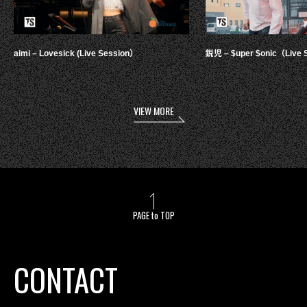
aimi – Lovesick (Live Session）
鋭児 – $uper $onic（Live 
VIEW MORE
PAGE to TOP
CONTACT