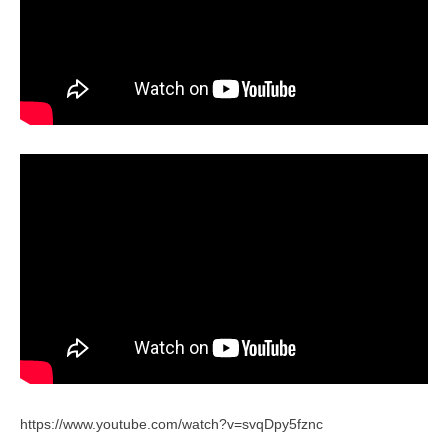
https://www.youtube.com/watch?v=svqDpy5fznc