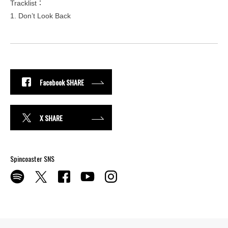
Tracklist：
1. Don’t Look Back
Facebook SHARE
X SHARE
Spincoaster SNS