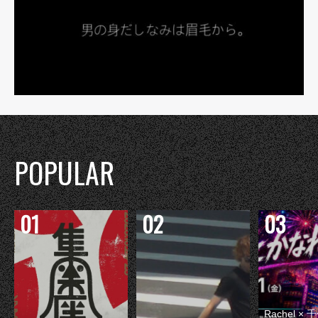
POPULAR
Rachel 