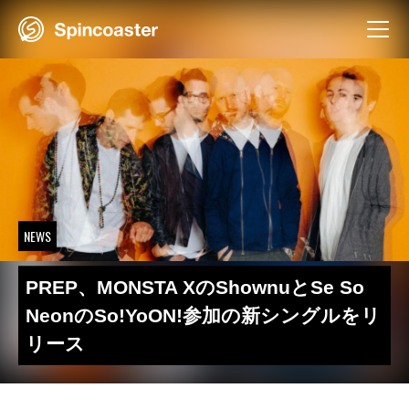
Skip
to
content
NEWS
PREP、MONSTA XのShownuとSe So
NeonのSo!YoON!参加の新シングルをリ
リース