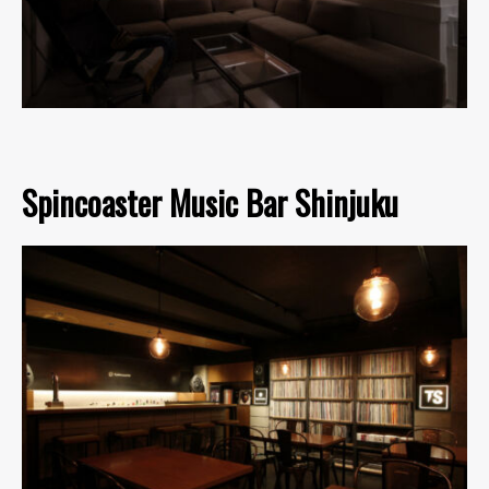
Spincoaster Music Bar Shinjuku