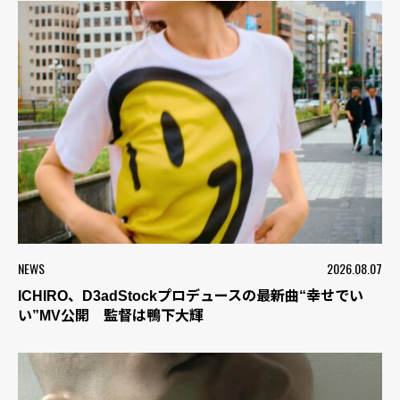
NEWS
2026.08.07
ICHIRO、D3adStockプロデュースの最新曲“幸せでい
い”MV公開 監督は鴨下大輝