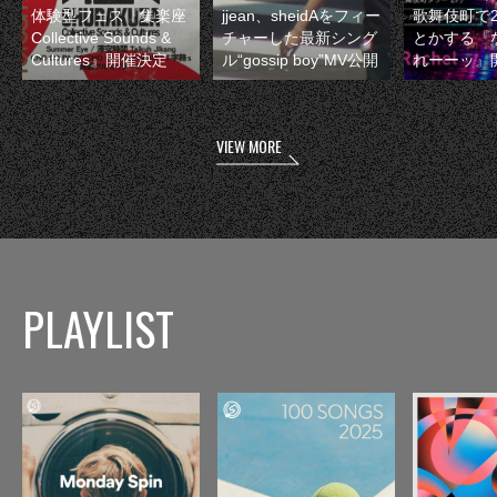
体験型フェス『集楽座
jjean、sheidAをフィー
歌舞伎町で
Collective Sounds &
チャーした最新シング
とかする『
Cultures』開催決定
ル“gossip boy”MV公開
れーーッ』
VIEW MORE
PLAYLIST