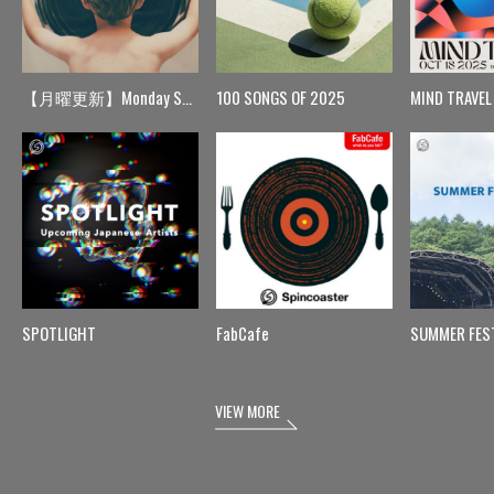
【月曜更新】Monday Spin
100 SONGS OF 2025
MIND TRAVEL
SPOTLIGHT
FabCafe
SUMMER FES
VIEW MORE