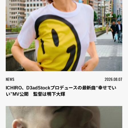
NEWS
2026.08.07
ICHIRO、D3adStockプロデュースの最新曲“幸せでい
い”MV公開 監督は鴨下大輝