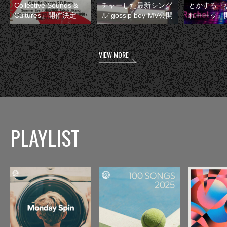
Collective Sounds &
チャーした最新シング
とかする『
Cultures』開催決定
ル“gossip boy”MV公開
れーーッ』
VIEW MORE
PLAYLIST