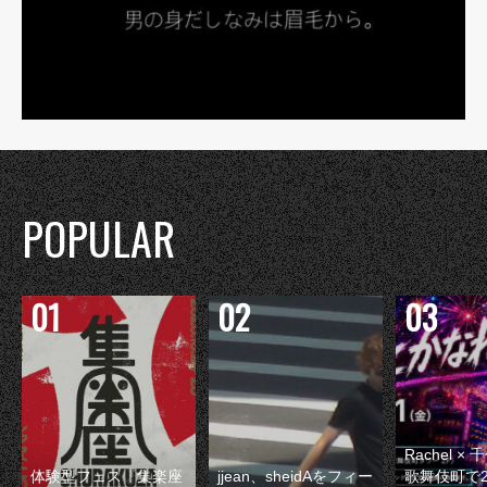
POPULAR
Rachel 
体験型フェス『集楽座
jjean、sheidAをフィー
歌舞伎町で