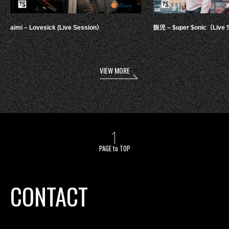
aimi – Lovesick (Live Session）
鋭児 – $uper $onic（Live 
VIEW MORE
PAGE to TOP
CONTACT