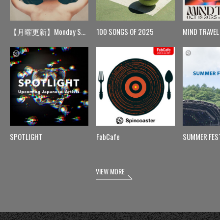
【月曜更新】Monday Spin
100 SONGS OF 2025
MIND TRAVEL
SPOTLIGHT
FabCafe
SUMMER FES
VIEW MORE