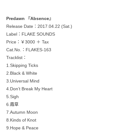
Predawn 『Absence』
Release Date：2017.04.22 (Sat.)
Label：FLAKE SOUNDS
Price：￥3000 ＋ Tax
Cat.No.：FLAKES-163
Tracklist：
1.Skipping Ticks
2.Black & White
3.Universal Mind
4.Don’t Break My Heart
5.Sigh
6.霞草
7.Autumn Moon
8.Kinds of Knot
9.Hope & Peace