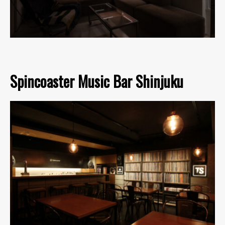
Spincoaster Music Bar Shinjuku