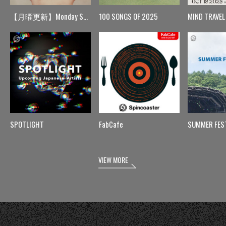
【月曜更新】Monday Spin
100 SONGS OF 2025
MIND TRAVEL
SPOTLIGHT
FabCafe
SUMMER FES
VIEW MORE