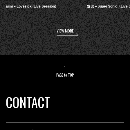
aimi – Lovesick (Live Session）
鋭児 – $uper $onic（Live 
VIEW MORE
PAGE to TOP
CONTACT