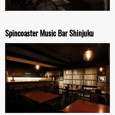
Spincoaster Music Bar Shinjuku