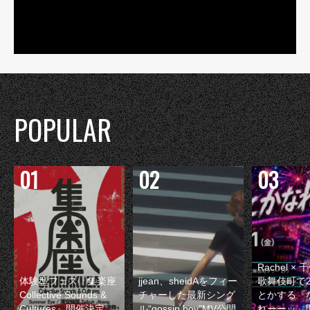
POPULAR
Rachel 
体験型フェス『集楽座
jjean、sheidAをフィー
歌舞伎町で
Collective Sounds &
チャーした最新シング
とかする『
Cultures』開催決定
ル“gossip boy”MV公開
れーーッ』