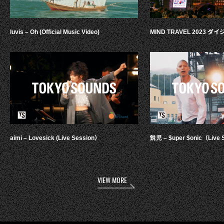
luvis – Oh (Official Music Video)
MIND TRAVEL 2023 
aimi – Lovesick (Live Session）
鋭児 – $uper $onic（Live 
VIEW MORE