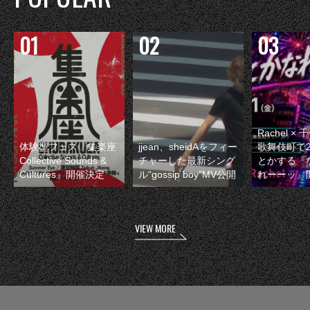
Rachel 
体験型フェス『集楽座
jjean、sheidAをフィー
歌舞伎町で
Collective Sounds &
チャーした最新シング
とかする『
Cultures』開催決定
ル“gossip boy”MV公開
れーーッ』
VIEW MORE