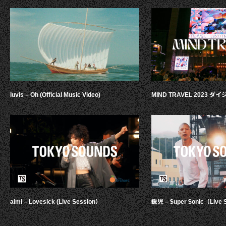
luvis – Oh (Official Music Video)
MIND TRAVEL 2023 
aimi – Lovesick (Live Session）
鋭児 – $uper $onic（Live 