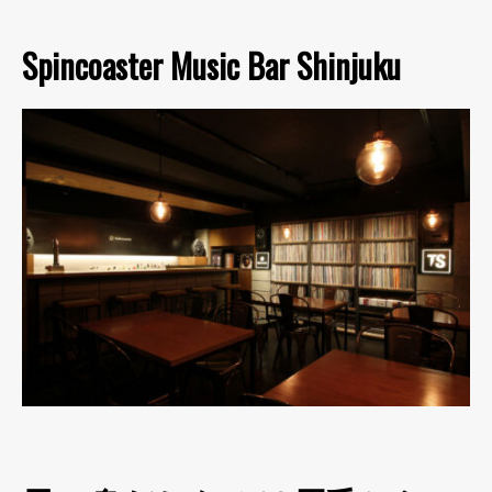
Spincoaster Music Bar Shinjuku