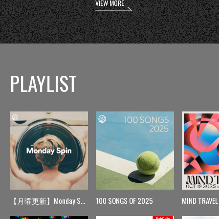
VIEW MORE
PLAYLIST
【月曜更新】Monday Spin
100 SONGS OF 2025
MIND TRAVEL