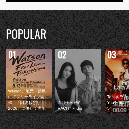
POPULAR
Watson、地元・徳島
にてフリーライブ開
Tohjiのラ
催 『阿波おどり
INTERVIEW ｜
YouTube
2026』に併せて実施
RACH? × idom
定