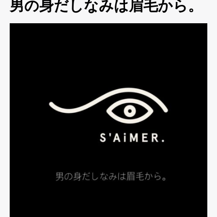
男の身だしなみは眉毛から。