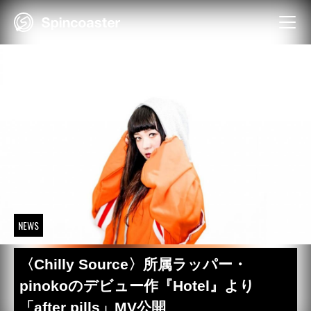
Skip
to
content
NEWS
〈Chilly Source〉所属ラッパー・
pinokoのデビュー作『Hotel』より
「after pills」MV公開