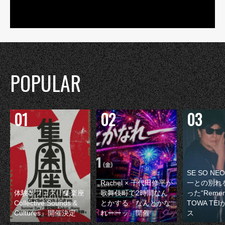
POPULAR
SE SO N
Rachel × 千代田修平が
一との別れ
体験型フェス『集楽座
歌舞伎町で2時間なん
った“Remem
Collective Sounds &
とかする『なんとかな
TOWA TE
Cultures』開催決定
れーーッ』開催
ス