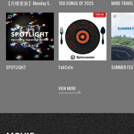
【月曜更新】Monday Spin
100 SONGS OF 2025
MIND TRAVEL
SPOTLIGHT
FabCafe
SUMMER FES
VIEW MORE