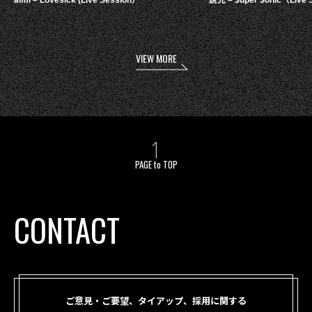
aimi – Lovesick (Live Session）
鋭児 – $uper $onic（Live 
VIEW MORE
PAGE to TOP
CONTACT
ご意見・ご要望、タイアップ、採用に関する