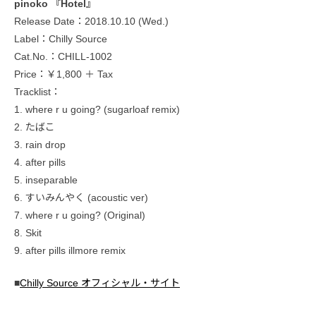
pinoko 『Hotel』
Release Date：2018.10.10 (Wed.)
Label：Chilly Source
Cat.No.：CHILL-1002
Price：￥1,800 ＋ Tax
Tracklist：
1. where r u going? (sugarloaf remix)
2. たばこ
3. rain drop
4. after pills
5. inseparable
6. すいみんやく (acoustic ver)
7. where r u going? (Original)
8. Skit
9. after pills illmore remix
■
Chilly Source オフィシャル・サイト