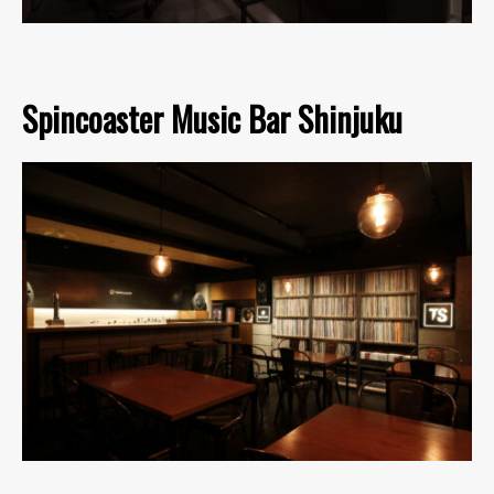
Spincoaster Music Bar Shinjuku