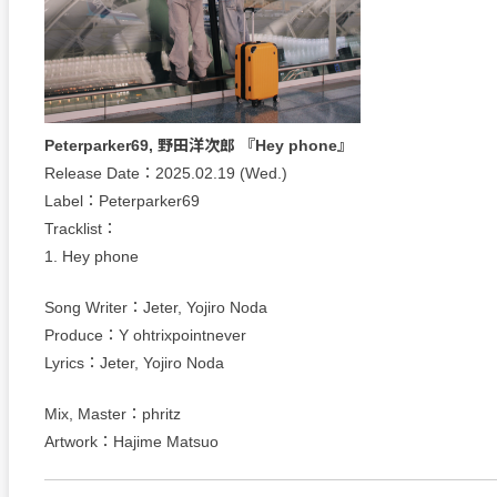
Peterparker69, 野田洋次郎 『Hey phone』
Release Date：2025.02.19 (Wed.)
Label：Peterparker69
Tracklist：
1. Hey phone
Song Writer：Jeter, Yojiro Noda
Produce：Y ohtrixpointnever
Lyrics：Jeter, Yojiro Noda
Mix, Master：phritz
Artwork：Hajime Matsuo