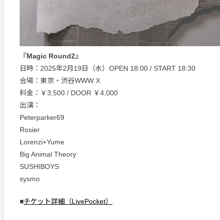
『Magic Round2』
日時：2025年2月19日（水）OPEN 18:00 / START 18:30
会場：東京・渋谷WWW X
料金：￥3,500 / DOOR ￥4,000
出演：
Peterparker69
Rosier
Lorenzi+Yume
Big Animal Theory
SUSHIBOYS
sysmo
■
チケット詳細（LivePocket）