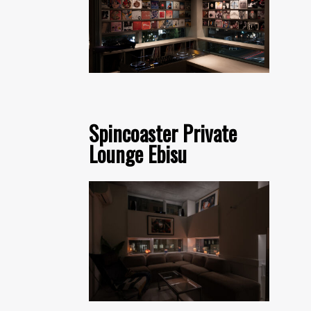
Spincoaster Private
Lounge Ebisu