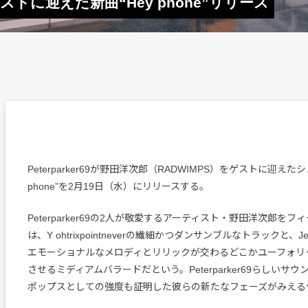
をゲストに迎えた新曲“Hey phone”リリース
Peterparker69が野田洋次郎（RADWIMPS）をゲストに迎えたシ
phone”を2月19日（水）にリリースする。
Peterparker69の2人が敬愛するアーティスト・野田洋次郎を
は、Y ohtrixpointneverの繊細かつダンサンブルなトラックと、
エモーショナルなメロディとリリックが交わるどこかユーフォリ
させるミディアムバラードだという。Peterparker69らしいサ
ポップスとしての強度も証明した彼らの新たなフェーズがみえる