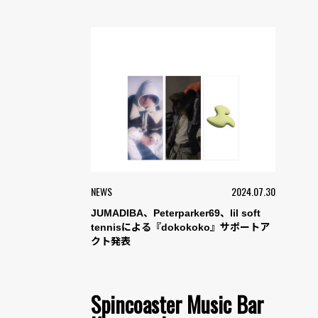
NEWS
2024.07.30
JUMADIBA、Peterparker69、lil soft
tennisによる『dokokoko』サポートア
クト発表
Spincoaster Music Bar