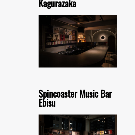
Kagurazaka
Spincoaster Music Bar
Ebisu