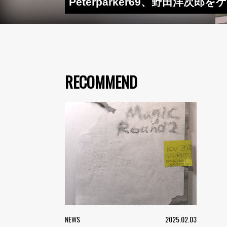
Peterparker69、野田洋次郎
RECOMMEND
NEWS
2025.02.03