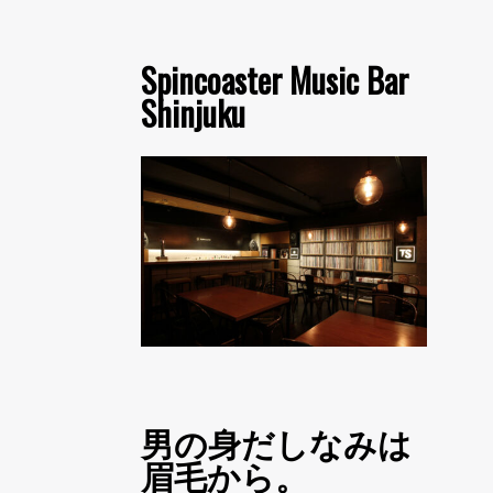
Spincoaster Music Bar
Shinjuku
男の身だしなみは
眉毛から。