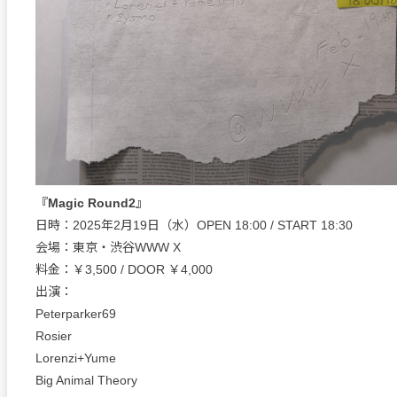
『Magic Round2』
日時：2025年2月19日（水）OPEN 18:00 / START 18:30
会場：東京・渋谷WWW X
料金：￥3,500 / DOOR ￥4,000
出演：
Peterparker69
Rosier
Lorenzi+Yume
Big Animal Theory