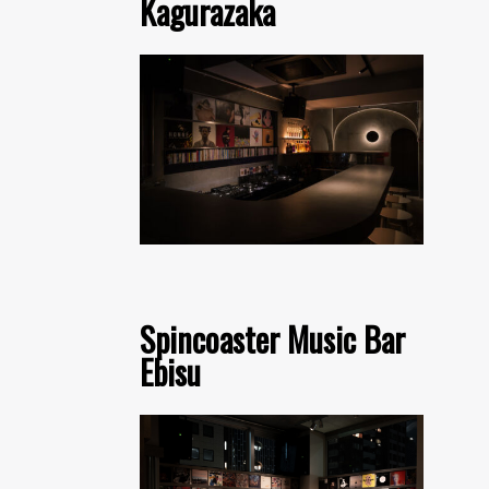
Kagurazaka
Spincoaster Music Bar
Ebisu