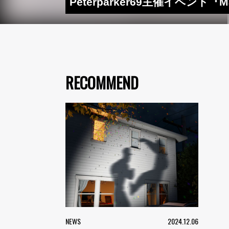
Peterparker69主催イベン
RECOMMEND
NEWS
2024.12.06