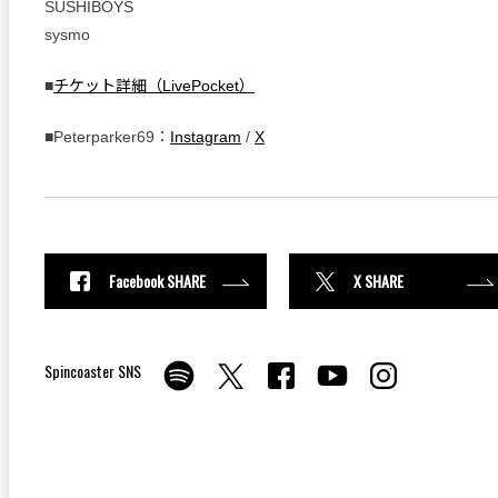
SUSHIBOYS
sysmo
■
チケット詳細（LivePocket）
■Peterparker69：
Instagram
/
X
Facebook SHARE
X SHARE
Spincoaster SNS