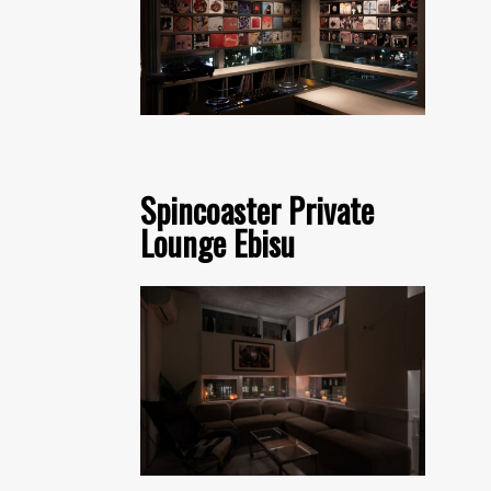
Spincoaster Private
Lounge Ebisu