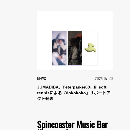
NEWS
2024.07.30
JUMADIBA、Peterparker69、lil soft
tennisによる『dokokoko』サポートア
クト発表
Spincoaster Music Bar