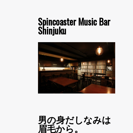
Spincoaster Music Bar
Shinjuku
男の身だしなみは
眉毛から。