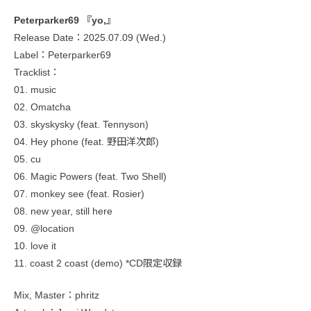
Peterparker69 『yo,』
Release Date：2025.07.09 (Wed.)
Label：Peterparker69
Tracklist：
01. music
02. Omatcha
03. skyskysky (feat. Tennyson)
04. Hey phone (feat. 野田洋次郎)
05. cu
06. Magic Powers (feat. Two Shell)
07. monkey see (feat. Rosier)
08. new year, still here
09. @location
10. love it
11. coast 2 coast (demo) *CD限定収録
Mix, Master：phritz