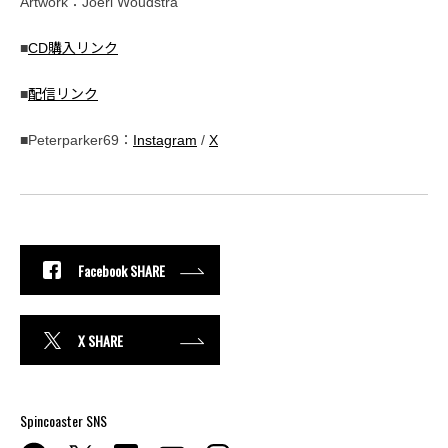
Artwork：Joeri Woudstra
■
CD購入リンク
■
配信リンク
■Peterparker69：
Instagram
/
X
Facebook SHARE
X SHARE
Spincoaster SNS