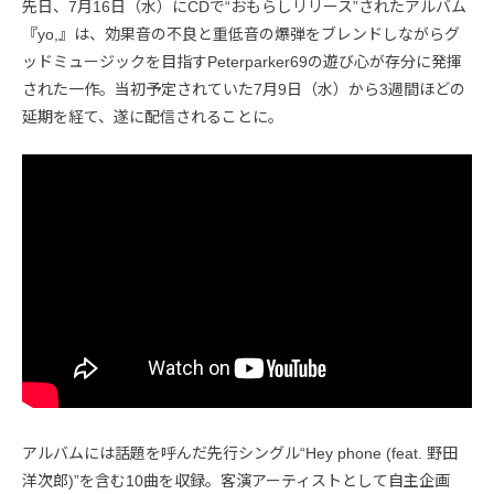
先日、7月16日（水）にCDで“おもらしリリース”されたアルバム
『yo,』は、効果音の不良と重低音の爆弾をブレンドしながらグ
ッドミュージックを目指すPeterparker69の遊び心が存分に発揮
された一作。当初予定されていた7月9日（水）から3週間ほどの
延期を経て、遂に配信されることに。
アルバムには話題を呼んだ先行シングル“Hey phone (feat. 野田
洋次郎)”を含む10曲を収録。客演アーティストとして自主企画