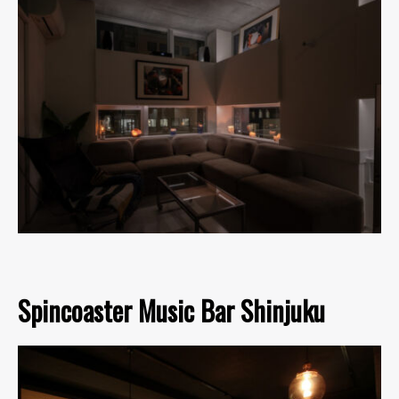
Spincoaster Music Bar Shinjuku