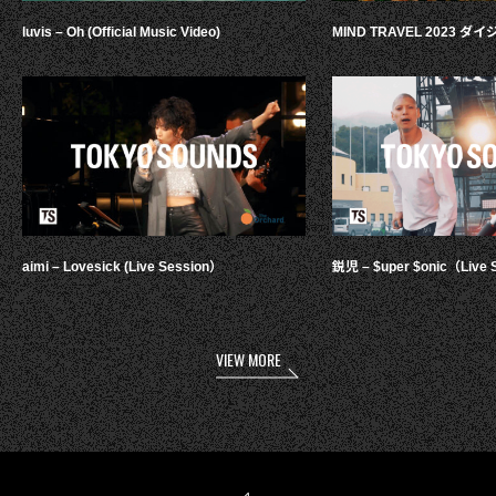
luvis – Oh (Official Music Video)
MIND TRAVEL 2023 
aimi – Lovesick (Live Session）
鋭児 – $uper $onic（Live 
VIEW MORE