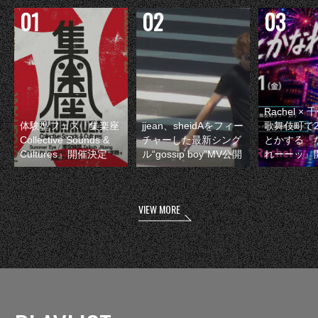
Rachel 
体験型フェス『集楽座
jjean、sheidAをフィー
歌舞伎町で
Collective Sounds &
チャーした最新シング
とかする『
Cultures』開催決定
ル“gossip boy”MV公開
れーーッ』
VIEW MORE