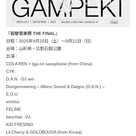
『岩壁音楽祭 THE FINAL』
日程：2025年9月20日（土）〜9月21日（日）
会場：山形県・瓜割石庭公園
出演：
COLA REN + tga on saxophone (from China)
CYK
D.A.N. -DJ set-
Dungeoneering – Albino Sound & Daigos (D.A.N.) –
E.O.U
ermhoi
FELINE
kenchan -VJ-
KID FRESINO
Lil Cherry & GOLDBUUDA (from Korea)