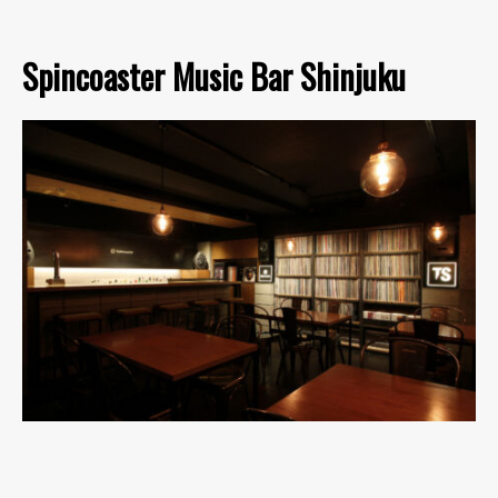
Spincoaster Music Bar Shinjuku