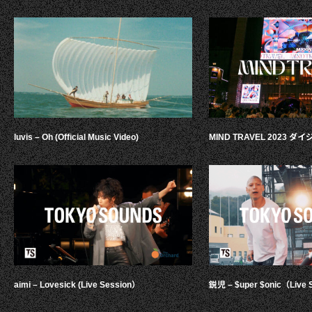
luvis – Oh (Official Music Video)
MIND TRAVEL 2023 
aimi – Lovesick (Live Session）
鋭児 – $uper $onic（Live 