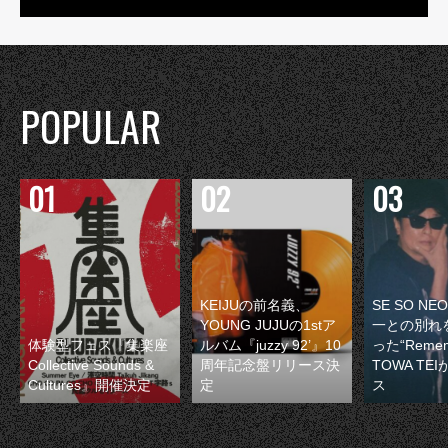
POPULAR
KEIJUの前名義、
SE SO N
YOUNG JUJUの1stア
一との別れ
体験型フェス『集楽座
ルバム『juzzy 92’』10
った“Remem
Collective Sounds &
周年記念盤リリース決
TOWA TE
Cultures』開催決定
定
ス