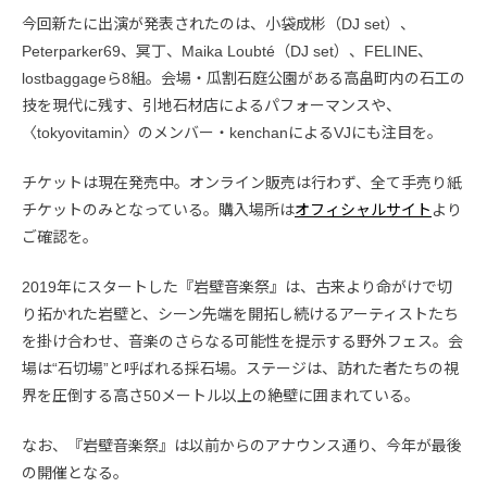
今回新たに出演が発表されたのは、小袋成彬（DJ set）、
Peterparker69、冥丁、Maika Loubté（DJ set）、FELINE、
lostbaggageら8組。会場・瓜割石庭公園がある高畠町内の石工の
技を現代に残す、引地石材店によるパフォーマンスや、
〈tokyovitamin〉のメンバー・kenchanによるVJにも注目を。
チケットは現在発売中。オンライン販売は行わず、全て手売り紙
チケットのみとなっている。購入場所は
オフィシャルサイト
より
ご確認を。
2019年にスタートした『岩壁音楽祭』は、古来より命がけで切
り拓かれた岩壁と、シーン先端を開拓し続けるアーティストたち
を掛け合わせ、音楽のさらなる可能性を提示する野外フェス。会
場は“石切場”と呼ばれる採石場。ステージは、訪れた者たちの視
界を圧倒する高さ50メートル以上の絶壁に囲まれている。
なお、『岩壁音楽祭』は以前からのアナウンス通り、今年が最後
の開催となる。