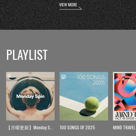
VIEW MORE
PLAYLIST
【月曜更新】Monday Spin
100 SONGS OF 2025
MIND TRAVEL