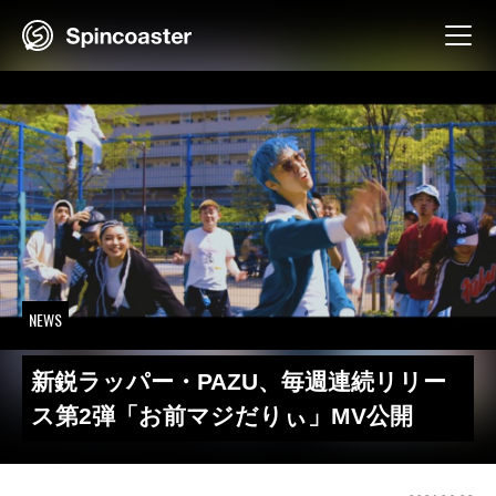
Skip
to
content
NEWS
新鋭ラッパー・PAZU、毎週連続リリー
ス第2弾「お前マジだりぃ」MV公開