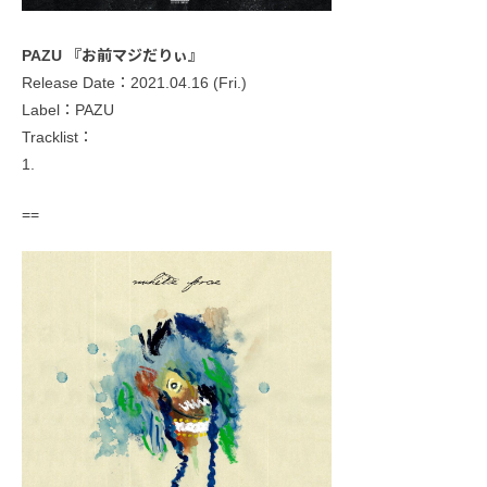
PAZU 『お前マジだりぃ』
Release Date：2021.04.16 (Fri.)
Label：PAZU
Tracklist：
1.
==