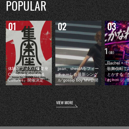
POPULAR
Rachel 
体験型フェス『集楽座
jjean、sheidAをフィー
歌舞伎町で
Collective Sounds &
チャーした最新シング
とかする『
Cultures』開催決定
ル“gossip boy”MV公開
れーーッ』
VIEW MORE