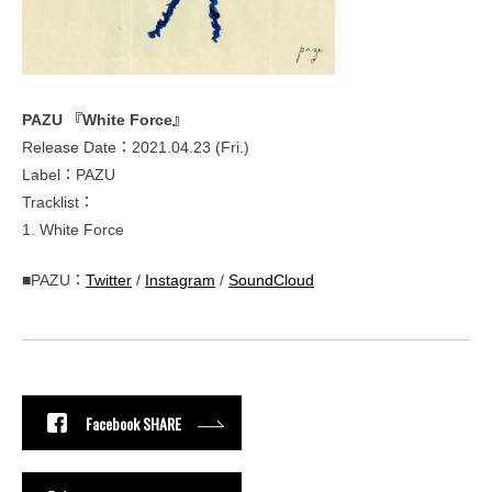
PAZU 『White Force』
Release Date：2021.04.23 (Fri.)
Label：PAZU
Tracklist：
1. White Force
■PAZU：
Twitter
/
Instagram
/
SoundCloud
Facebook SHARE