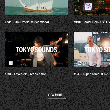
luvis – Oh (Official Music Video)
MIND TRAVEL 2023 
aimi – Lovesick (Live Session）
鋭児 – $uper $onic（Live 
VIEW MORE