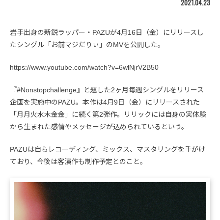
2021.04.23
岩手出身の新鋭ラッパー・PAZUが4月16日（金）にリリースし
たシングル「お前マジだりぃ」のMVを公開した。
https://www.youtube.com/watch?v=6wlNjrV2B50
『#Nonstopchallenge』と題した2ヶ月毎週シングルをリリース
企画を実施中のPAZU。本作は4月9日（金）にリリースされた
「月月火水木金金」に続く第2弾作。リリックには自身の実体験
から生まれた感情やメッセージが込められているという。
PAZUは自らレコーディング、ミックス、マスタリングを手がけ
ており、今後は客演作も制作予定とのこと。