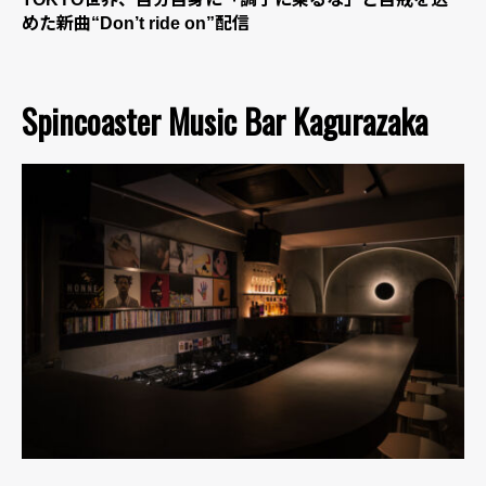
めた新曲“Don’t ride on”配信
Spincoaster Music Bar Kagurazaka