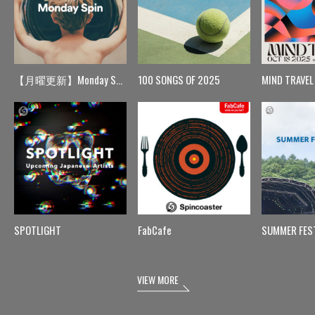
【月曜更新】Monday Spin
100 SONGS OF 2025
MIND TRAVEL
SPOTLIGHT
FabCafe
SUMMER FES
VIEW MORE