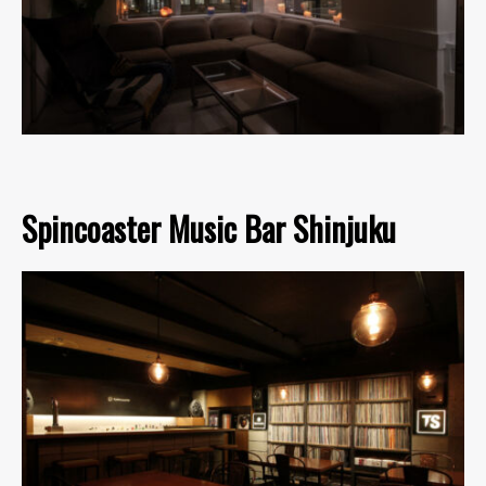
Spincoaster Music Bar Shinjuku