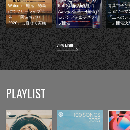
Watson、地元・徳島
Bull Symphonic』に
青葉市子と
にてフリーライブ開
Awichが出演 4都市巡
よるツーマ
催 『阿波おどり
るシンフォニックライ
『二人のレ
2026』に併せて実施
ブ開催
ー』開催決
VIEW MORE
PLAYLIST