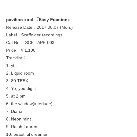
pavilion xool 『Easy Fraction』
Release Date：2017.08.07 (Mon.)
Label：Scaffolder recordings
Cat.No.：SCF TAPE-003
Price：￥1,100
Tracklist：
1. ytfi
2. Liquid room
3. 80 TEEX
4. Yo, you dig it
5. at 2 pm
6. the window(interlude)
7. Diana
8. Neon mint
9. Ralph Lauren
10. beautiful dreamer