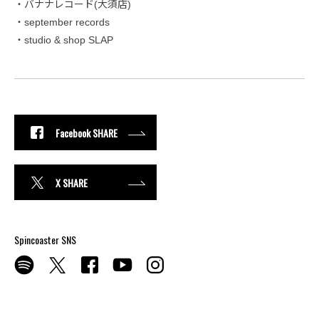
・バナナレコード(大須店)
・september records
・studio & shop SLAP
Facebook SHARE
X SHARE
Spincoaster SNS