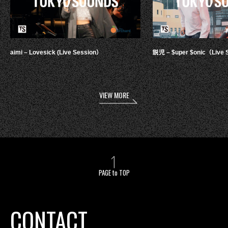
aimi – Lovesick (Live Session）
鋭児 – $uper $onic（Live 
VIEW MORE
PAGE to TOP
CONTACT