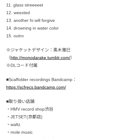
11. glass streeeeet
12. weexted
13. another hi will forgive
14. drowning in water color
15. outro
※ジャケットデザイン：黒木雅巳
（
http://monodarake.tumblr.com/
）
※DLコード付属
■Scaffolder recordings Bandcamp：
https://scfrecs.bandcamp.com/
■取り扱い店舗
・HMV record shop渋谷
・JETSET(京都店)
・waltz
・mole music