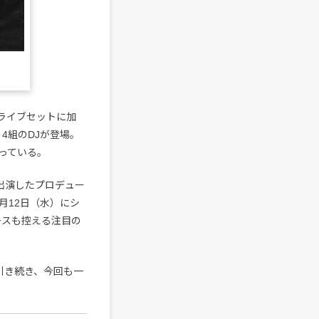
yのライブセットに加
eという4組のDJが登場。
っている。
前回も出演したプロデュー
3月12日（水）にシ
リースも控える注目の
引き続き、今回も一