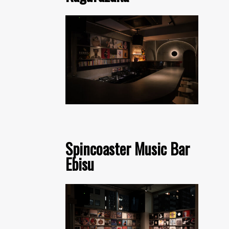
Spincoaster Music Bar
Ebisu