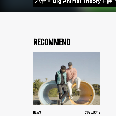
パ音 × Big Animal Theory主催
RECOMMEND
NEWS
2025.03.12