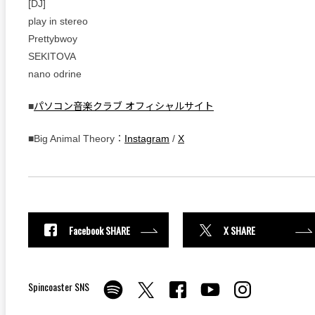
[DJ]
play in stereo
Prettybwoy
SEKITOVA
nano odrine
■
パソコン音楽クラブ オフィシャルサイト
■Big Animal Theory：
Instagram
/
X
Facebook SHARE
X SHARE
Spincoaster SNS