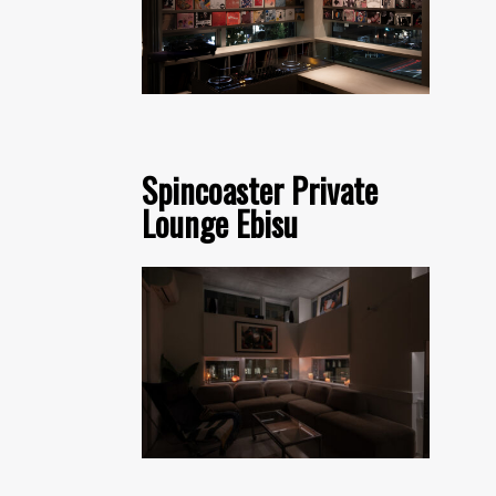
Spincoaster Private
Lounge Ebisu