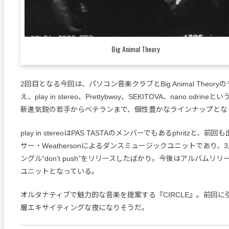
Big Animal Theory
2回目となる今回は、パソコン音楽クラブとBig Animal Theor
え、play in stereo、Prettybwoy、SEKITOVA、nano odrin
新進気鋭の若手からベテランまで、個性豊かなラインナップとな
play in stereoはPAS TASTAのメンバーでもあるphritzと、
サー・Weathersonによるダンスミュージックユニットであり、
ングル“don’t push”をリリースしたばかり。今後はアルバムリ
ユニットとなっている。
オルタナティブで魅力的な音楽を提案する『CIRCLE』。前回に
層エキサイティングな夜になりそうだ。