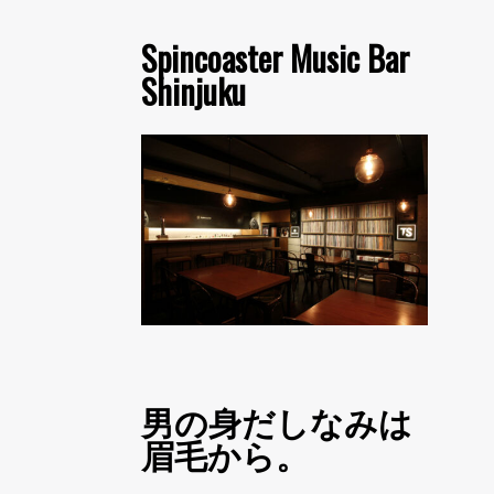
Spincoaster Music Bar
Shinjuku
男の身だしなみは
眉毛から。