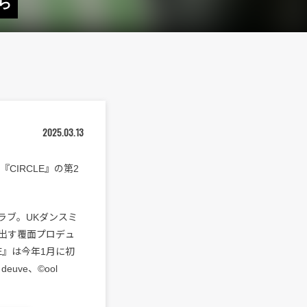
Aら
2025.03.13
『CIRCLE』の第2
ラブ。UKダンスミ
出す覆面プロデュ
CLE』は今年1月に初
uve、©︎ool