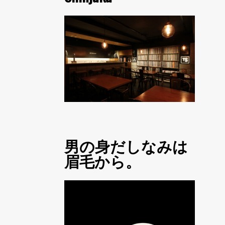
男の身だしなみは
眉毛から。