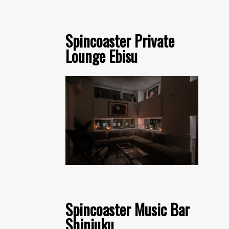
Spincoaster Private
Lounge Ebisu
Spincoaster Music Bar
Shinjuku