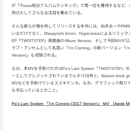
が「iTunes総合アルバムランキング」で第一位を獲得するなど、
飛び火してさらなる注目を集めている。
そんな彼らが満を持してリリースする本作には、向井太一やPARK
いるだけでなく、Masayoshi Iimori、HyperJuiceによるリミ
EP『TWISTSTEP』表題曲のAlbum Version、そして今回M
ラブ・アンセムとして名高い「I’m Coming」の新バージョン「I’m Co
Version)」も収録される。
なお、本MVを手掛けたのはPa’s Lam System「TWISTSTEP
ーとしてクレジットされているでんすけ28号と、Maison book girl「
MVなどを手掛けているスズキケンタ。なお、グラフィック周りではGr
も手伝っているとのこと。
Pa’s Lam System 「I’m Coming (2017 Version)」 MV （Apple M