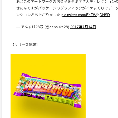
あとこのアートワークのお菓子をタミオさんディレクションの
せたんですがパッケージのグラフィックがイケまくりでデー
ンションぶち上がりました
pic.twitter.com/EnZWfgDHSD
— でんすけ28号 (@densuke28)
2017年7月14日
【リリース情報】