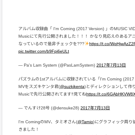
アルバム収録曲「 I'm Coming (2017 Version) 」のMUSIC VI
Musicにて先行公開されました！！！ かなり見応えのあるア
なっているので是非チェックを???
https://t.co/WqHjwAzZ2
pic.twitter.com/b9Fpi6eULt
— Pa's Lam System (@PasLamSystem)
2017年7月13日
パズラムの1stアルバムに収録されている「I'm Coming (2017 V
MVをスズキケンタ君(
@suzkikenta
)とディレクションして作りま
Musicで先行公開されてます‼︎見てね
https://t.co/6GAbHKVW8
— でんすけ28号 (@densuke28)
2017年7月13日
I'm ComingのMV、タミオさん(
@Tamio
)にグラフィック周り
きました！