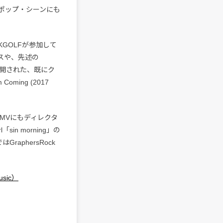
ポップ・シーンにも
GOLFが参加して
ックスや、先述の
Vが公開された、既にク
ming (2017
」のMVにもディレクタ
sin morning」の
aphersRock
usic）