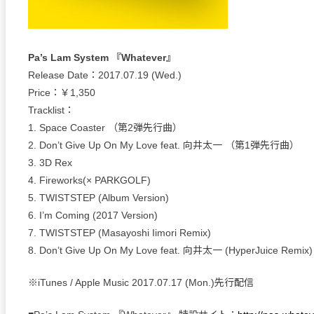
Pa’s Lam System 『Whatever』
Release Date：2017.07.19 (Wed.)
Price：￥1,350
Tracklist：
1. Space Coaster （第2弾先行曲）
2. Don’t Give Up On My Love feat. 向井太一 （第1弾先行曲）
3. 3D Rex
4. Fireworks(× PARKGOLF)
5. TWISTSTEP (Album Version)
6. I’m Coming (2017 Version)
7. TWISTSTEP (Masayoshi Iimori Remix)
8. Don’t Give Up On My Love feat. 向井太一 (HyperJuice Remix)
※iTunes / Apple Music 2017.07.17 (Mon.)先行配信