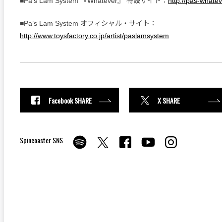
■Pa’s Lam System 『Whatever』 特設サイト：
http://pas-whatev
■Pa’s Lam System オフィシャル・サイト：
http://www.toysfactory.co.jp/artist/paslamsystem
Facebook SHARE
X SHARE
Spincoaster SNS