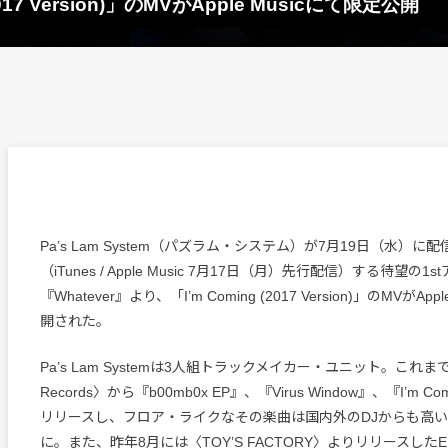
 (2017 Version)」のMVがApple Musicにて限定公開
Pa’s Lam System（パズラム・システム）が7月19日（水）
（iTunes / Apple Music 7月17日（月）先行配信）する待望の1
『Whatever』より、「I’m Coming (2017 Version)」のMVがAp
開された。
Pa’s Lam Systemは3人組トラックメイカー・ユニット。これまでに
Records〉から『b00mb0x EP』、『Virus Window』、『I’m C
リリースし、フロア・ライクなその楽曲は国内外のDJからも高
に。また、昨年8月には〈TOY’S FACTORY〉よりリリースしたEP