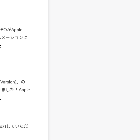
DEOがApple
ニメーションに
F
ersion)」の
した！Apple
X
協力していただ