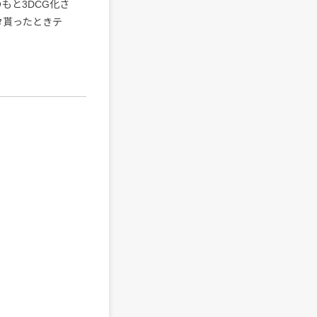
もと3DCG化さ
タ貰ったときテ