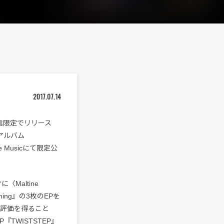
2017.07.14
に配信限定でリリース
stアルバム
ple Musicにて限定公
〈Maltine
oming』の3枚のEPを
い評価を得ること
『TWISTSTEP』