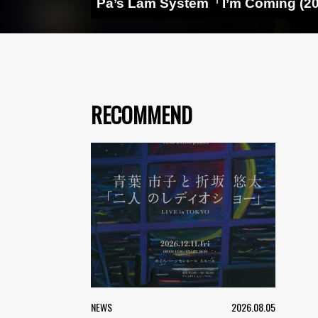
Pa’s Lam System「I’m Coming
RECOMMEND
NEWS
2026.08.05