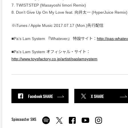
7. TWISTSTEP (Masayoshi Iimori Remix)
8. Don’t Give Up On My Love feat. 向井太一 (HyperJuice Remix)
※iTunes / Apple Music 2017.07.17 (Mon.)先行配信
■Pa’s Lam System 『Whatever』 特設サイト：
http://pas-whatev
■Pa’s Lam System オフィシャル・サイト：
http://www.toysfactory.co.jp/artist/paslamsystem
Facebook SHARE
X SHARE
Spincoaster SNS