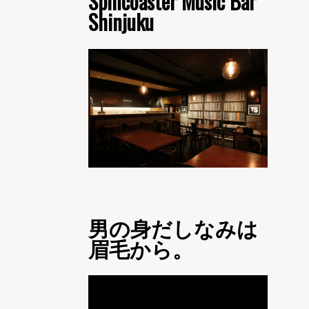
Spincoaster Music Bar
Shinjuku
男の身だしなみは
眉毛から。