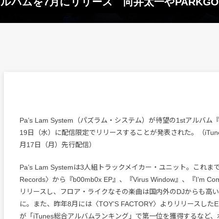
の1stアルバムを7月にリリース 向井太一やPARK
Pa’s Lam System（パズラム・システム）が待望の1stアルバム『W
19日（水）に配信限定でリリースすることが発表された。（iTunes / Ap
月17日（月）先行配信）
Pa’s Lam Systemは3人組トラックメイカー・ユニット。これまでに
Records〉から『b00mb0x EP』、『Virus Window』、『I’m C
リリースし、フロア・ライクなその楽曲は国内外のDJからも高
に。また、昨年8月には〈TOY’S FACTORY〉よりリリースしたEP
が「iTunes総合アルバムランキング」で第一位を獲得するなど、