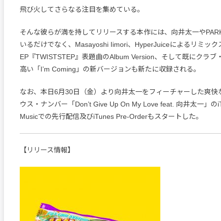
飛び火してさらなる注目を集めている。
そんな彼らが満を持してリリースする本作には、向井太一やPARK
いるだけでなく、Masayoshi Iimori、HyperJuiceによるリミ
EP『TWISTSTEP』表題曲のAlbum Version、そして既にク
高い「I’m Coming」の新バージョンも新たに収録される。
なお、本日6月30日（金）より向井太一をフィーチャーした爽快
ウス・ナンバー「Don’t Give Up On My Love feat. 向井太一」のiTun
Musicでの先行配信及びiTunes Pre-Orderもスタートした。
【リリース情報】