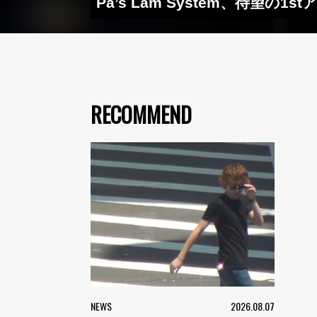
Pa’s Lam System、待望
RECOMMEND
NEWS
2026.08.07