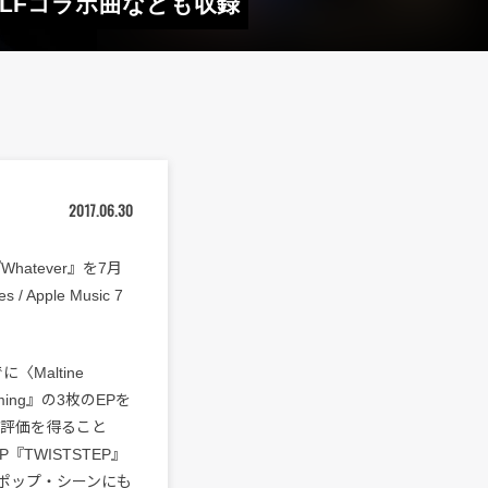
GOLFコラボ曲なども収録
2017.06.30
hatever』を7月
ple Music 7
〈Maltine
oming』の3枚のEPを
い評価を得ること
『TWISTSTEP』
ポップ・シーンにも