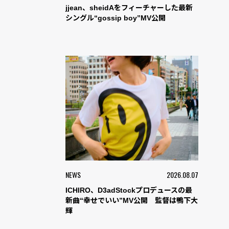
jjean、sheidAをフィーチャーした最新
シングル“gossip boy”MV公開
NEWS
2026.08.07
ICHIRO、D3adStockプロデュースの最
新曲“幸せでいい”MV公開 監督は鴨下大
輝