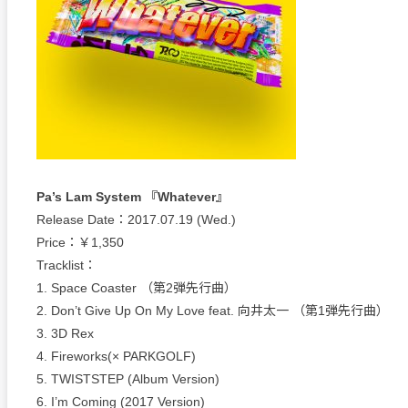
Pa’s Lam System 『Whatever』
Release Date：2017.07.19 (Wed.)
Price：￥1,350
Tracklist：
1. Space Coaster （第2弾先行曲）
2. Don’t Give Up On My Love feat. 向井太一 （第1弾先行曲）
3. 3D Rex
4. Fireworks(× PARKGOLF)
5. TWISTSTEP (Album Version)
6. I’m Coming (2017 Version)