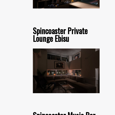
Spincoaster Private
Lounge Ebisu