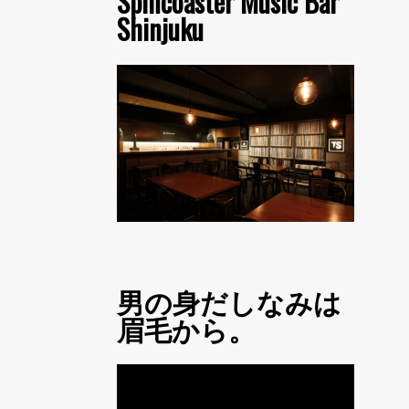
Spincoaster Music Bar
Shinjuku
男の身だしなみは
眉毛から。