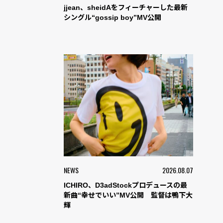
jjean、sheidAをフィーチャーした最新
シングル“gossip boy”MV公開
NEWS
2026.08.07
ICHIRO、D3adStockプロデュースの最
新曲“幸せでいい”MV公開 監督は鴨下大
輝