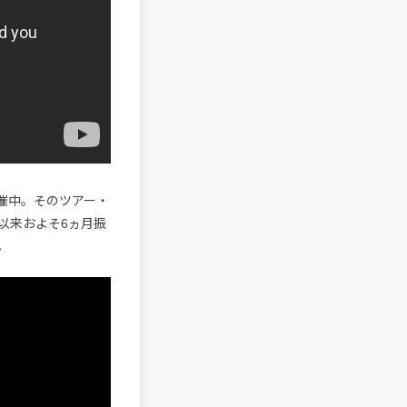
開催中。そのツアー・
パ以来およそ6ヵ月振
。