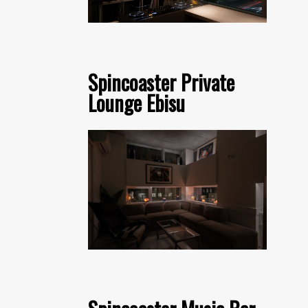
Spincoaster Private
Lounge Ebisu