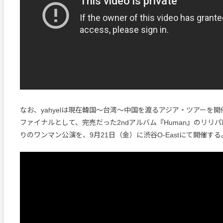
なお、yahyelは現在韓国〜台湾〜中国を渡るアジア・ツアーを
ファイナルとして、完売だった2ndアルバム『Human』のリリ
りのワンマン公演を、9月21日（金）に渋谷O-Eastにて開催する