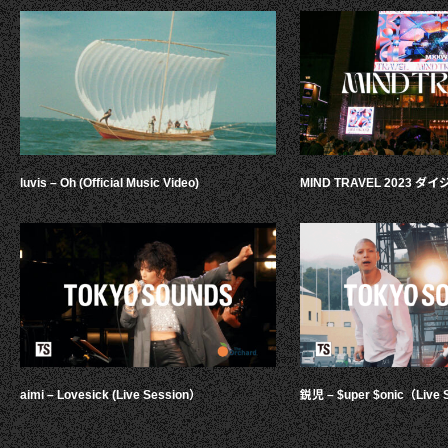
luvis – Oh (Official Music Video)
MIND TRAVEL 2023 
aimi – Lovesick (Live Session）
鋭児 – $uper $onic（Live 