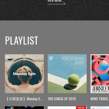
VIEW MORE
PLAYLIST
【月曜更新】Monday Spin
100 SONGS OF 2025
MIND TRAVEL