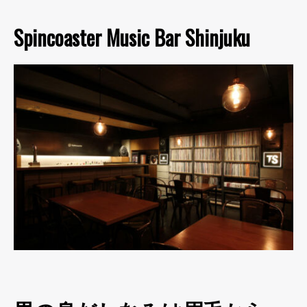
Spincoaster Music Bar Shinjuku