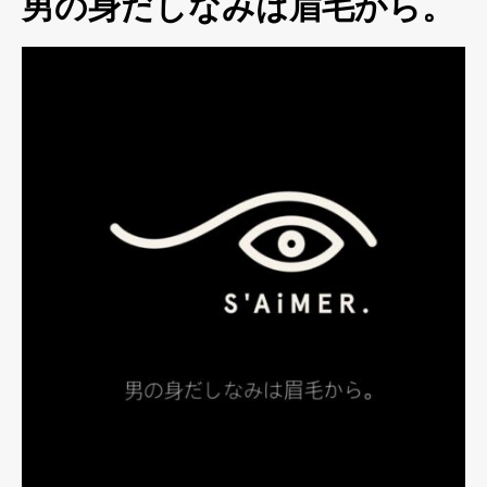
男の身だしなみは眉毛から。