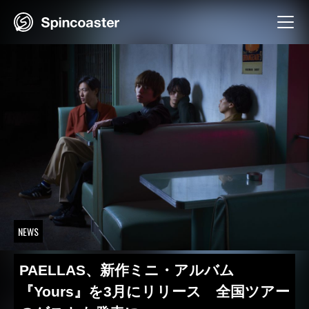
Skip
to
content
NEWS
PAELLAS、新作ミニ・アルバム
『Yours』を3月にリリース 全国ツアー