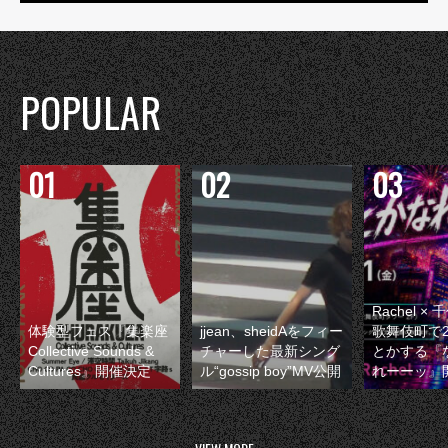
POPULAR
Rachel 
体験型フェス『集楽座
jjean、sheidAをフィー
歌舞伎町で
Collective Sounds &
チャーした最新シング
とかする『
Cultures』開催決定
ル“gossip boy”MV公開
れーーッ』