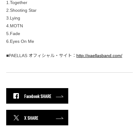
1.Together
2.Shooting Star
3.Lying
4.MOTN
5.Fade
6.Eyes On Me
■PAELLAS オフィシャル・サイト：
http://paellasband.com/
Facebook SHARE
X SHARE