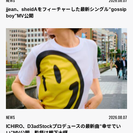
NEWS
2026.08.07
jjean、sheidAをフィーチャーした最新シングル“gossip
boy”MV公開
NEWS
2026.08.07
ICHIRO、D3adStockプロデュースの最新曲“幸せでい
い”MV公開 監督は鴨下大輝