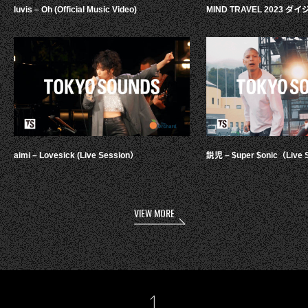
luvis – Oh (Official Music Video)
MIND TRAVEL 2023 
aimi – Lovesick (Live Session）
鋭児 – $uper $onic（Live 
VIEW MORE