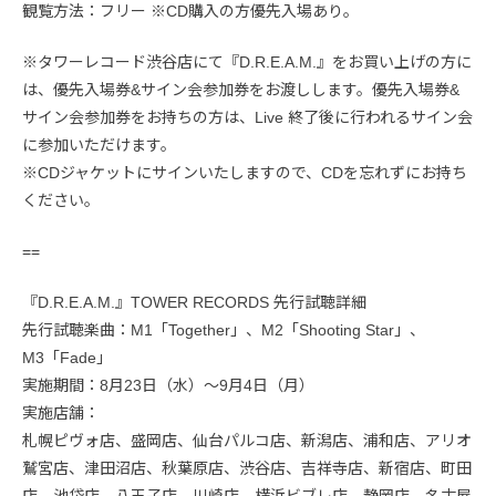
観覧方法：フリー ※CD購入の方優先入場あり。
※タワーレコード渋谷店にて『D.R.E.A.M.』をお買い上げの方に
は、優先入場券&サイン会参加券をお渡しします。優先入場券&
サイン会参加券をお持ちの方は、Live 終了後に行われるサイン会
に参加いただけます。
※CDジャケットにサインいたしますので、CDを忘れずにお持ち
ください。
==
『D.R.E.A.M.』TOWER RECORDS 先行試聴詳細
先行試聴楽曲：M1「Together」、M2「Shooting Star」、
M3「Fade」
実施期間：8月23日（水）〜9月4日（月）
実施店舗：
札幌ピヴォ店、盛岡店、仙台パルコ店、新潟店、浦和店、アリオ
鷲宮店、津田沼店、秋葉原店、渋谷店、吉祥寺店、新宿店、町田