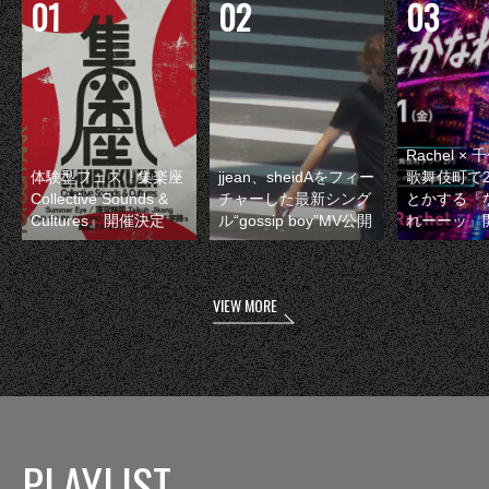
Rachel 
体験型フェス『集楽座
jjean、sheidAをフィー
歌舞伎町で
Collective Sounds &
チャーした最新シング
とかする『
Cultures』開催決定
ル“gossip boy”MV公開
れーーッ』
VIEW MORE
PLAYLIST