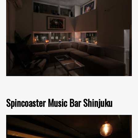
Spincoaster Music Bar Shinjuku