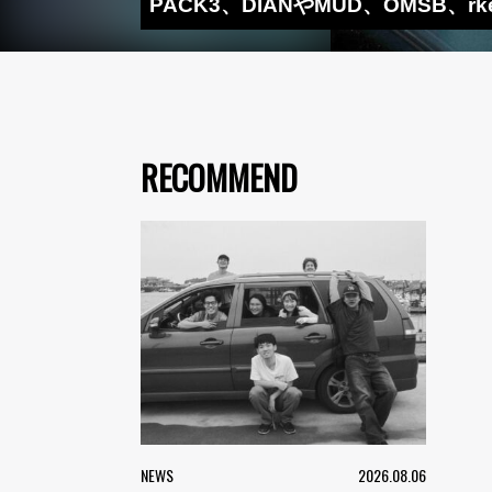
PACK3、DIANやMUD、OMSB、
RECOMMEND
NEWS
2026.08.06