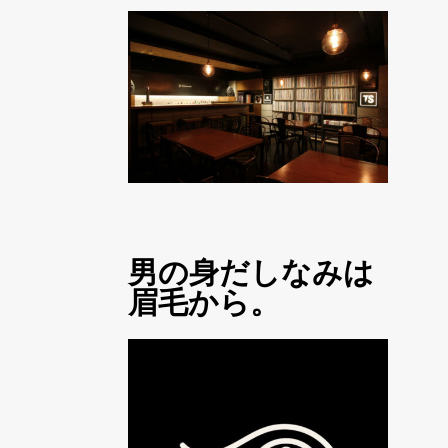
男の身だしなみは
眉毛から。