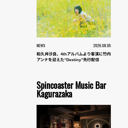
NEWS
2026.08.05
和久井沙良、4thアルバムより客演に竹内
アンナを迎えた“Destiny”先行配信
Spincoaster Music Bar
Kagurazaka