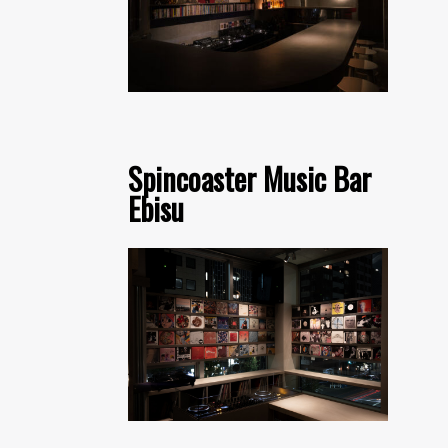
Spincoaster Music Bar
Ebisu