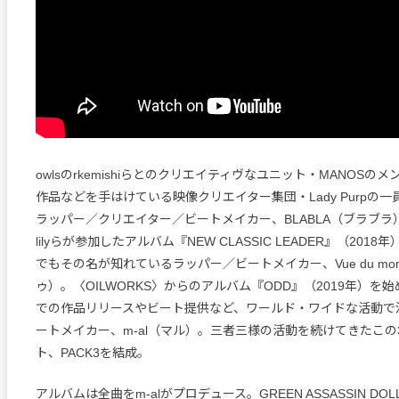
owlsのrkemishiらとのクリエイティヴなユニット・MANOSのメ
作品などを手はけている映像クリエイター集団・Lady Purpの
ラッパー／クリエイター／ビートメイカー、BLABLA（ブラブラ）。仙人
lilyらが参加したアルバム『NEW CLASSIC LEADER』（201
でもその名が知れているラッパー／ビートメイカー、Vue du mo
ゥ）。〈OILWORKS〉からのアルバム『ODD』（2019年）を
での作品リリースやビート提供など、ワールド・ワイドな活動で
ートメイカー、m-al（マル）。三者三様の活動を続けてきたこの
ト、PACK3を結成。
アルバムは全曲をm-alがプロデュース。GREEN ASSASSIN DOLL