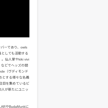
ンバーであり、owls
一員としても活動する
掌やkiki vivi
8年）などでヘッズの間
nde（ヴディモンド
始めとする様々な名義
注目を集めているビ
3人が新たにユニッ
ARやBudaMunkに