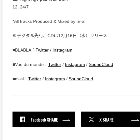
12. 24/7
*All tracks Produced & Mixed by m-al
※デジタル先行、CDは12月16日（水）リリース
■BLABLA：
Twitter
/
Instagram
■Vue du monde：
Twitter
/
Instagram
/
SoundCloud
■m-al：
Twitter
/
Instagram
/
SoundCloud
Facebook SHARE
X SHARE