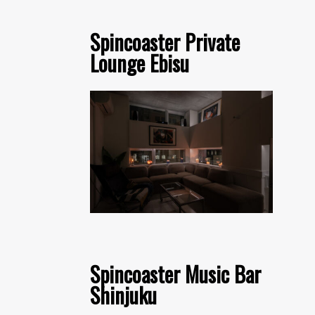
Spincoaster Private
Lounge Ebisu
Spincoaster Music Bar
Shinjuku