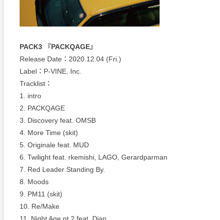
PACK3 『PACKQAGE』
Release Date：2020.12.04 (Fri.)
Label：P-VINE, Inc.
Tracklist：
1. intro
2. PACKQAGE
3. Discovery feat. OMSB
4. More Time (skit)
5. Originale feat. MUD
6. Twilight feat. rkemishi, LAGO, Gerardparman
7. Red Leader Standing By.
8. Moods
9. PM11 (skit)
10. Re/Make
11. Night Age pt.2 feat. Dian