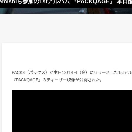
rkemishiら参加の1stアルバム 『PACKQAGE』
PACK3（パックス）が本日12月4日（金）にリリースした1stア
『PACKQAGE』のティーザー映像が公開された。