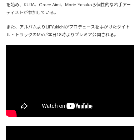
を始め、KUJA、Grace Aimi、Marie Yasukoら個性的な若手アー
ティストが参加している。
また、アルバムよりLil’Yukichiがプロデュースを手がけたタイト
ル・トラックのMVが本日18時よりプレミア公開される。