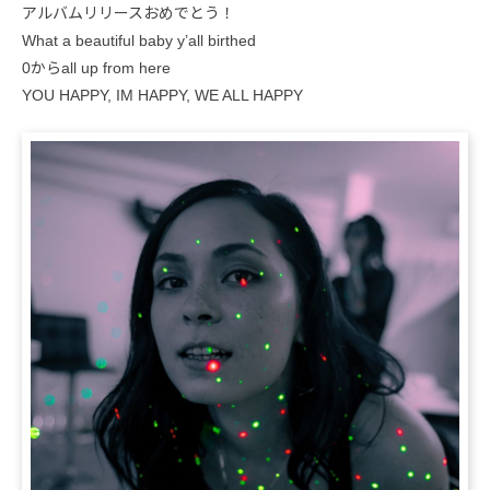
アルバムリリースおめでとう！
What a beautiful baby y’all birthed
0からall up from here
YOU HAPPY, IM HAPPY, WE ALL HAPPY