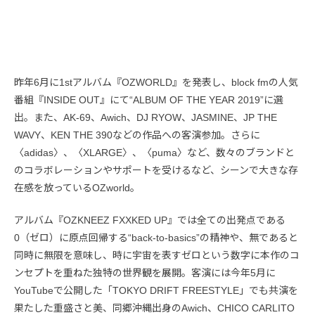
昨年6月に1stアルバム『OZWORLD』を発表し、block fmの人気
番組『INSIDE OUT』にて“ALBUM OF THE YEAR 2019”に選
出。また、AK-69、Awich、DJ RYOW、JASMINE、JP THE
WAVY、KEN THE 390などの作品への客演参加。さらに
〈adidas〉、〈XLARGE〉、〈puma〉など、数々のブランドと
のコラボレーションやサポートを受けるなど、シーンで大きな存
在感を放っているOZworld。
アルバム『OZKNEEZ FXXKED UP』では全ての出発点である
0（ゼロ）に原点回帰する“back-to-basics”の精神や、無であると
同時に無限を意味し、時に宇宙を表すゼロという数字に本作のコ
ンセプトを重ねた独特の世界観を展開。客演には今年5月に
YouTubeで公開した「TOKYO DRIFT FREESTYLE」でも共演を
果たした重盛さと美、同郷沖縄出身のAwich、CHICO CARLITO