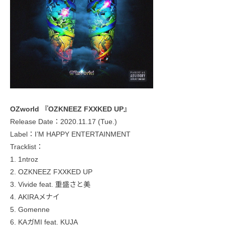
OZworld 『OZKNEEZ FXXKED UP』
Release Date：2020.11.17 (Tue.)
Label：I’M HAPPY ENTERTAINMENT
Tracklist：
1. 1ntroz
2. OZKNEEZ FXXKED UP
3. Vivide feat. 重盛さと美
4. AKIRAメナイ
5. Gomenne
6. KAガMI feat. KUJA