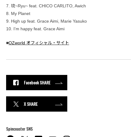
7. 琉~Ryu~ feat. CHICO CARLITO, Awich
8. My Planet
9. High up feat. Grace Aimi, Marie Yasuko
10. I’m happy feat. Grace Aimi
■
OZworld オフィシャル・サイト
Facebook SHARE
X SHARE
Spincoaster SNS