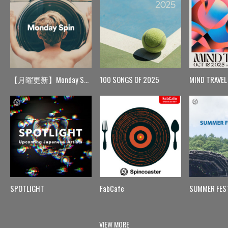
【月曜更新】Monday Spin
100 SONGS OF 2025
MIND TRAVEL
SPOTLIGHT
FabCafe
SUMMER FES
VIEW MORE