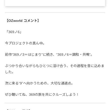
【OZworld コメント】
「369ノ6」
今プロジェクトの真ん中。
前作“369ノ3＝はじまり”に続き、“369ノ6＝調和・共鳴”。
ぶつかり合いながらもひとつに溶け合う、その過程を音に込めま
した。
次に来る“9”へ向かうための、大切な通過点。
ぜひ聴いてね、369の旅を共にクルーズしよう！