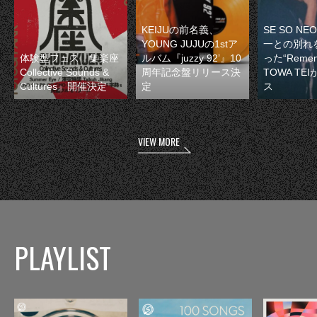
KEIJUの前名義、
SE SO N
YOUNG JUJUの1stア
一との別れ
体験型フェス『集楽座
ルバム『juzzy 92’』10
った“Remem
Collective Sounds &
周年記念盤リリース決
TOWA TE
Cultures』開催決定
定
ス
VIEW MORE
PLAYLIST