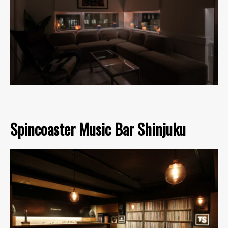
Spincoaster Music Bar Shinjuku