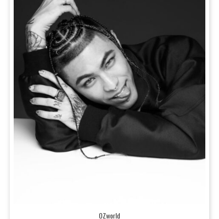
OZworld