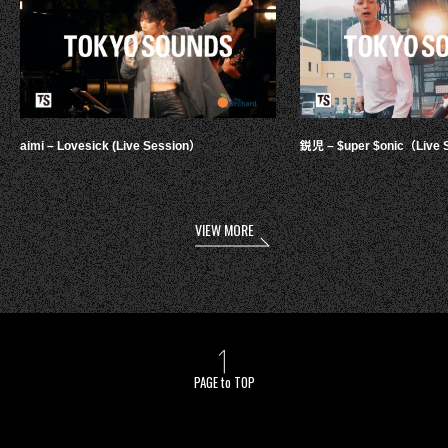
aimi – Lovesick (Live Session）
鋭児 – $uper $onic（Live 
VIEW MORE
PAGE to TOP