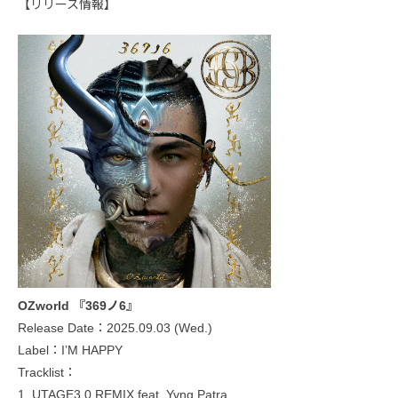
【リリース情報】
OZworld 『369ノ6』
Release Date：2025.09.03 (Wed.)
Label：I’M HAPPY
Tracklist：
1. UTAGE3.0 REMIX feat. Yvng Patra