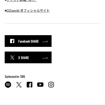
■
OZworld オフィシャルサイト
Facebook SHARE
X SHARE
Spincoaster SNS