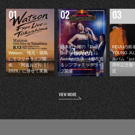
日本初上陸の『Red
KEIJUの
Watson、地元・徳島
Bull Symphonic』に
YOUNG JU
にてフリーライブ開
Awichが出演 4都市巡
ルバム『juzz
催 『阿波おどり
るシンフォニックライ
周年記念盤
2026』に併せて実施
ブ開催
定
VIEW MORE