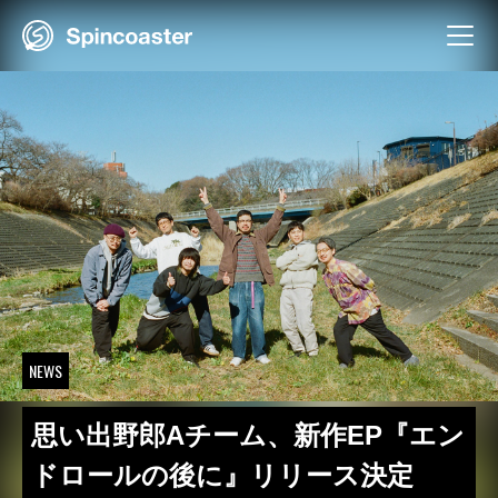
Skip
to
content
NEWS
思い出野郎Aチーム、新作EP『エン
ドロールの後に』リリース決定