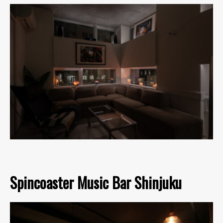
Spincoaster Music Bar Shinjuku