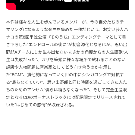
本作は様々な人生を歩んでいるメンバーが、今の自分たちのテー
マソングになるような楽曲を集めた一作だという。お笑い芸人ハ
ナコの第8回単独公演『そのうち』エンディングテーマとして書
き下ろした“エンドロールの後に”が初音源化となるほか、思い出
野郎Aチームにしか生み出せないまさかの角度からの人生讃歌“人
生は失敗だった”、ガザを筆頭に様々な場所で終わることのない
虐殺や人権問題に音楽家としてどう向き合うのかを示し
た“BGM”、排他的になっていく世の中にシンガロングで対抗す
る“帰らなくていい”、思い出野郎と同じ時間を過ごしてきた人た
ちのためのアンセム“僕らは踊らなくなった”、そして完全生産限
定となるCDのボーナストラックには配信限定でリリースされて
いた“はじめての感情”が収録される。