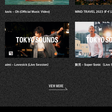
luvis – Oh (Official Music Video)
MIND TRAVEL 2023 
aimi – Lovesick (Live Session）
鋭児 – $uper $onic（Live 
VIEW MORE