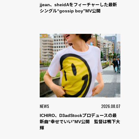
jjean、sheidAをフィーチャーした最新
シングル“gossip boy”MV公開
NEWS
2026.08.07
ICHIRO、D3adStockプロデュースの最
新曲“幸せでいい”MV公開 監督は鴨下大
輝