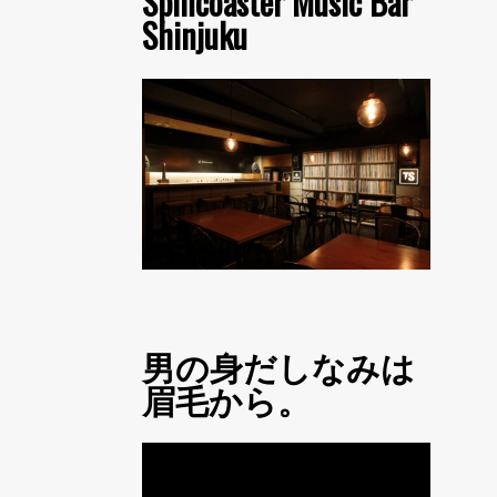
Spincoaster Music Bar
Shinjuku
男の身だしなみは
眉毛から。