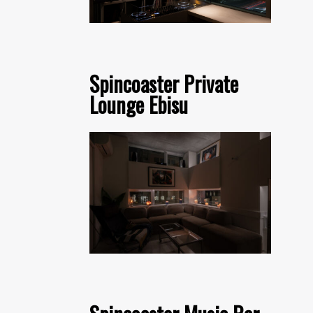
Spincoaster Private
Lounge Ebisu