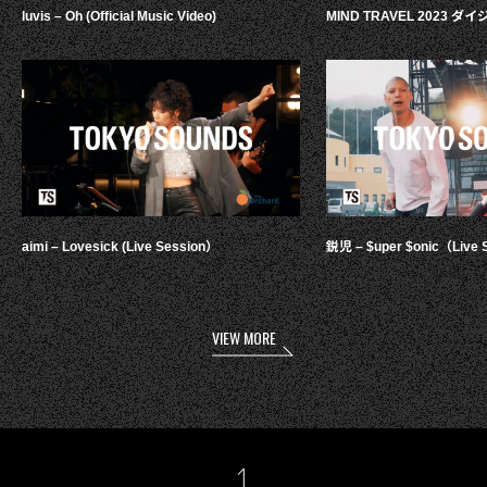
luvis – Oh (Official Music Video)
MIND TRAVEL 2023 
aimi – Lovesick (Live Session）
鋭児 – $uper $onic（Live 
VIEW MORE