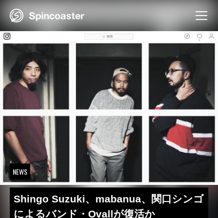
Skip
to
content
NEWS
Shingo Suzuki、mabanua、関口シンゴ
によるバンド・Ovallが復活か