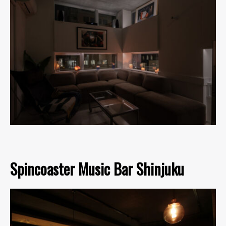
Spincoaster Music Bar Shinjuku