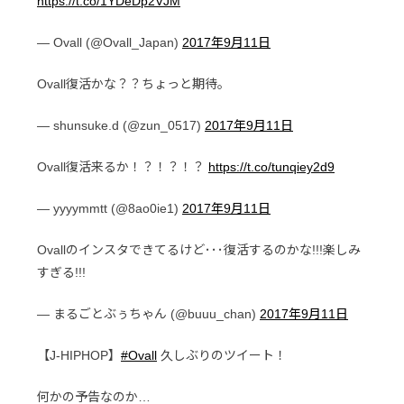
https://t.co/1YDeDp2VJM
— Ovall (@Ovall_Japan)
2017年9月11日
Ovall復活かな？？ちょっと期待。
— shunsuke.d (@zun_0517)
2017年9月11日
Ovall復活来るか！？！？！？
https://t.co/tunqiey2d9
— yyyymmtt (@8ao0ie1)
2017年9月11日
Ovallのインスタできてるけど･･･復活するのかな!!!楽しみ
すぎる!!!
— まるごとぶぅちゃん (@buuu_chan)
2017年9月11日
【J-HIPHOP】
#Ovall
久しぶりのツイート！
何かの予告なのか…