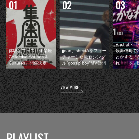
Rachel 
体験型フェス『集楽座
jjean、sheidAをフィー
歌舞伎町で
Collective Sounds &
チャーした最新シング
とかする『
Cultures』開催決定
ル“gossip boy”MV公開
れーーッ』
VIEW MORE
PLAYLIST