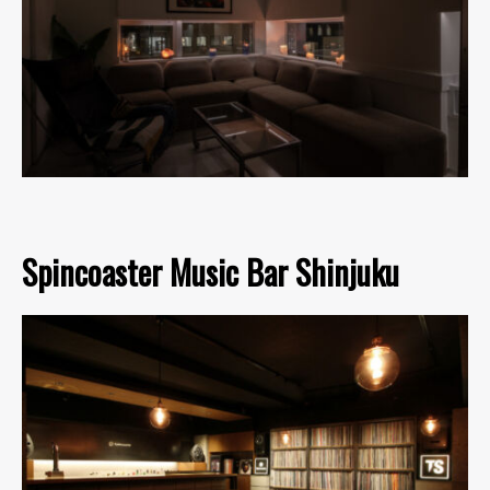
Spincoaster Music Bar Shinjuku