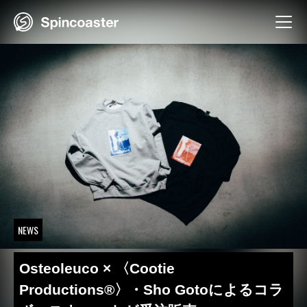
Skip
to
content
NEWS
Osteoleuco × 〈Cootie
Productions®️〉・Sho Gotoによるコラ