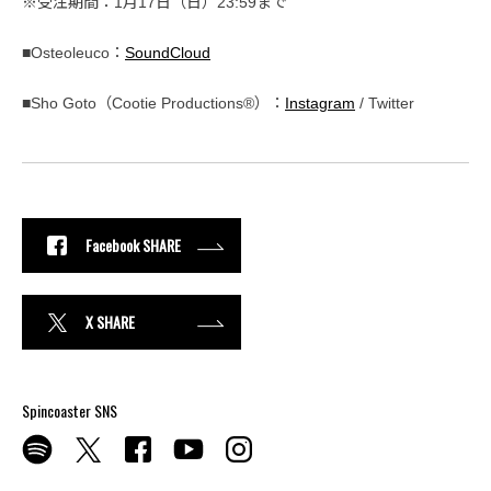
※受注期間：1月17日（日）23:59まで
■Osteoleuco：
SoundCloud
■Sho Goto（Cootie Productions®️）：
Instagram
/ Twitter
Facebook SHARE
X SHARE
Spincoaster SNS