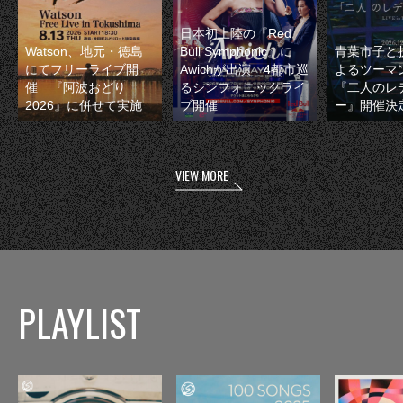
日本初上陸の『Red
Watson、地元・徳島
Bull Symphonic』に
青葉市子と
にてフリーライブ開
Awichが出演 4都市巡
よるツーマ
催 『阿波おどり
るシンフォニックライ
『二人のレ
2026』に併せて実施
ブ開催
ー』開催決
VIEW MORE
PLAYLIST