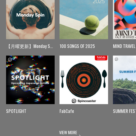
【月曜更新】Monday Spin
100 SONGS OF 2025
MIND TRAVEL
SPOTLIGHT
FabCafe
SUMMER FES
VIEW MORE