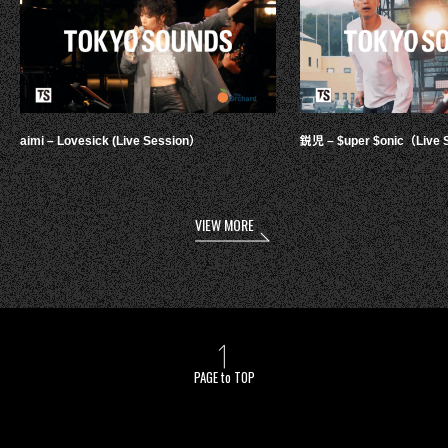
aimi – Lovesick (Live Session）
鋭児 – $uper $onic（Live 
VIEW MORE
PAGE to TOP