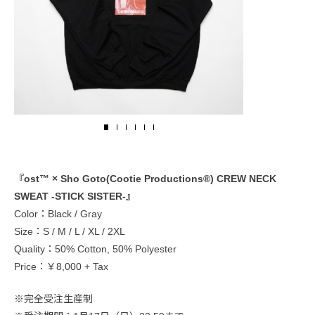
『ost™️ × Sho Goto(Cootie Productions®️) CREW NECK
SWEAT -STICK SISTER-』
Color：Black / Gray
Size：S / M / L / XL / 2XL
Quality：50% Cotton, 50% Polyester
Price：￥8,000 + Tax
※完全受注生産制