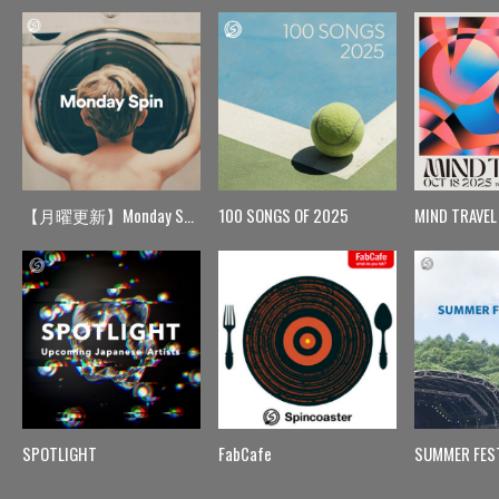
【月曜更新】Monday Spin
100 SONGS OF 2025
MIND TRAVEL
SPOTLIGHT
FabCafe
SUMMER FES