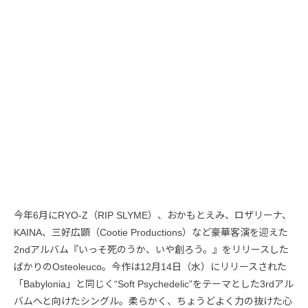
今年6月にRYO-Z（RIP SLYME）、おかもとえみ、ロザリーナ、
KAINA、三好広顕（Cootie Productions）など豪華客演を迎えた
2ndアルバム『いっそ死のうか、いや創ろう。』をリリースした
ばかりのOsteoleuco。今作は12月14日（水）にリリースされた
「Babylonia」と同じく“Soft Psychedelic”をテーマとした3rdアル
バムへと向けたシングル。柔らかく、ちょうどよく力の抜けた心