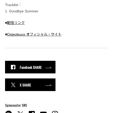
Tracklist：
1. Goodbye Summer
■
配信リンク
■
Osteoleuco オフィシャル・サイト
Facebook SHARE
X SHARE
Spincoaster SNS