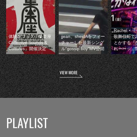
Rachel 
体験型フェス『集楽座
jjean、sheidAをフィー
歌舞伎町で
Collective Sounds &
チャーした最新シング
とかする『
Cultures』開催決定
ル“gossip boy”MV公開
れーーッ』
VIEW MORE
PLAYLIST