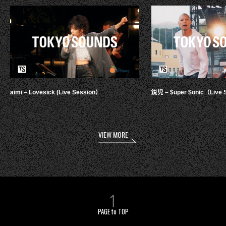
aimi – Lovesick (Live Session）
鋭児 – $uper $onic（Live 
VIEW MORE
PAGE to TOP