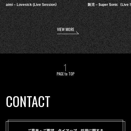
aimi – Lovesick (Live Session）
鋭児 – $uper $onic（Live 
VIEW MORE
PAGE to TOP
CONTACT
ご意見・ご要望、タイアップ、採用に関する