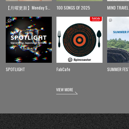
【月曜更新】Monday Spin
100 SONGS OF 2025
MIND TRAVEL
SPOTLIGHT
FabCafe
SUMMER FES
VIEW MORE