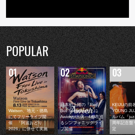
POPULAR
日本初上陸の『Red
KEIJUの
Watson、地元・徳島
Bull Symphonic』に
YOUNG JU
にてフリーライブ開
Awichが出演 4都市巡
ルバム『juzz
催 『阿波おどり
るシンフォニックライ
周年記念盤
2026』に併せて実施
ブ開催
定