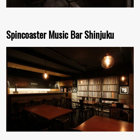
Spincoaster Music Bar Shinjuku