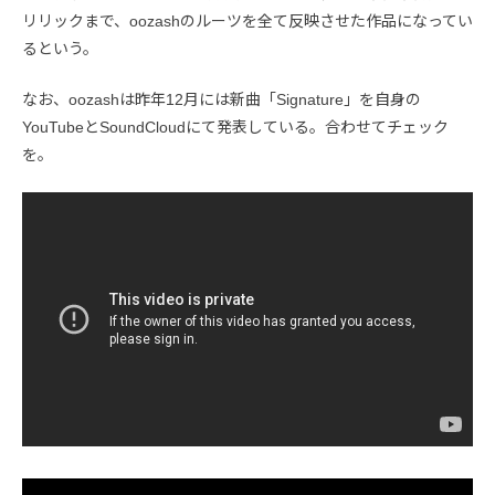
リリックまで、oozashのルーツを全て反映させた作品になってい
るという。
なお、oozashは昨年12月には新曲「Signature」を自身の
YouTubeとSoundCloudにて発表している。合わせてチェック
を。