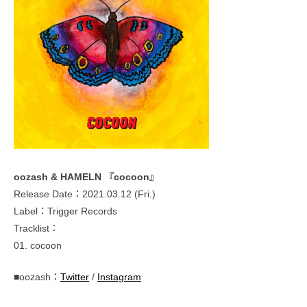
oozash & HAMELN 『cocoon』
Release Date：2021.03.12 (Fri.)
Label：Trigger Records
Tracklist：
01. cocoon
■oozash：
Twitter
/
Instagram