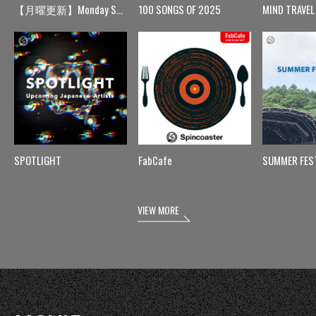
【月曜更新】Monday Spin
100 SONGS OF 2025
MIND TRAVEL
SPOTLIGHT
FabCafe
SUMMER FES
VIEW MORE