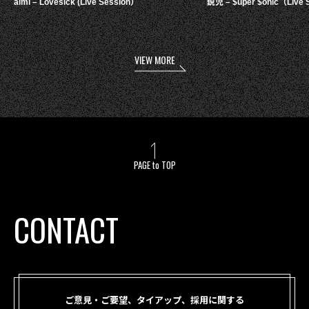
aimi – Lovesick (Live Session）
鋭児 – $uper $onic（Live 
VIEW MORE
PAGE to TOP
CONTACT
ご意見・ご要望、タイアップ、採用に関する