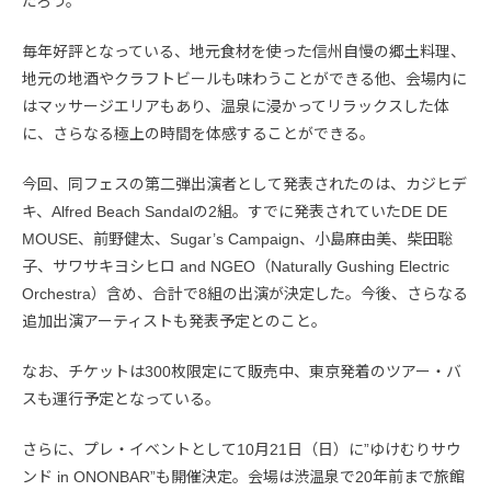
だろう。
毎年好評となっている、地元食材を使った信州自慢の郷土料理、
地元の地酒やクラフトビールも味わうことができる他、会場内に
はマッサージエリアもあり、温泉に浸かってリラックスした体
に、さらなる極上の時間を体感することができる。
今回、同フェスの第二弾出演者として発表されたのは、カジヒデ
キ、Alfred Beach Sandalの2組。すでに発表されていたDE DE
MOUSE、前野健太、Sugar’s Campaign、小島麻由美、柴田聡
子、サワサキヨシヒロ and NGEO（Naturally Gushing Electric
Orchestra）含め、合計で8組の出演が決定した。今後、さらなる
追加出演アーティストも発表予定とのこと。
なお、チケットは300枚限定にて販売中、東京発着のツアー・バ
スも運行予定となっている。
さらに、プレ・イベントとして10月21日（日）に”ゆけむりサウ
ンド in ONONBAR”も開催決定。会場は渋温泉で20年前まで旅館