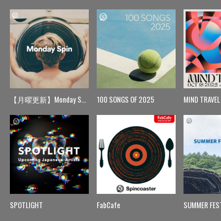
【月曜更新】Monday Spin
100 SONGS OF 2025
MIND TRAVEL
SPOTLIGHT
FabCafe
SUMMER FES