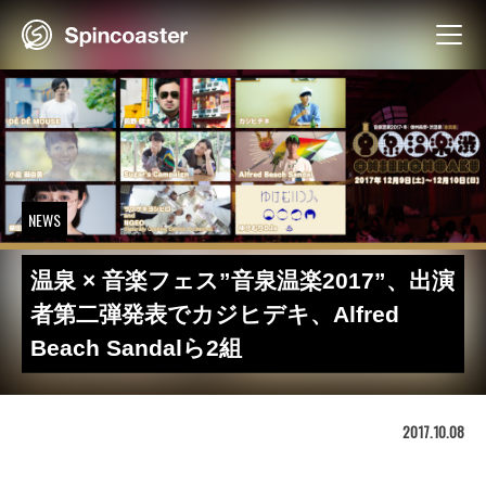
Skip
to
content
NEWS
温泉 × 音楽フェス”音泉温楽2017”、出演
者第二弾発表でカジヒデキ、Alfred
Beach Sandalら2組
2017.10.08