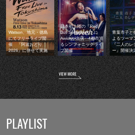
日本初上陸の『Red
Watson、地元・徳島
Bull Symphonic』に
青葉市子と
にてフリーライブ開
Awichが出演 4都市巡
よるツーマ
催 『阿波おどり
るシンフォニックライ
『二人のレ
2026』に併せて実施
ブ開催
ー』開催決
VIEW MORE
PLAYLIST