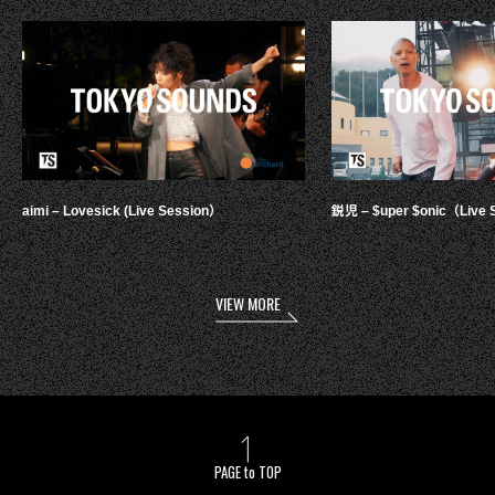
aimi – Lovesick (Live Session）
鋭児 – $uper $onic（Live 
VIEW MORE
PAGE to TOP