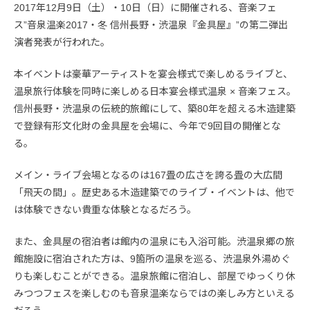
2017年12月9日（土）・10日（日）に開催される、音楽フェ
ス”音泉温楽2017・冬 信州長野・渋温泉『金具屋』”の第二弾出
演者発表が行われた。
本イベントは豪華アーティストを宴会様式で楽しめるライブと、
温泉旅行体験を同時に楽しめる日本宴会様式温泉 × 音楽フェス。
信州長野・渋温泉の伝統的旅館にして、築80年を超える木造建築
で登録有形文化財の金具屋を会場に、今年で9回目の開催とな
る。
メイン・ライブ会場となるのは167畳の広さを誇る畳の大広間
「飛天の間」。歴史ある木造建築でのライブ・イベントは、他で
は体験できない貴重な体験となるだろう。
また、金具屋の宿泊者は館内の温泉にも入浴可能。渋温泉郷の旅
館施設に宿泊された方は、9箇所の温泉を巡る、渋温泉外湯めぐ
りも楽しむことができる。温泉旅館に宿泊し、部屋でゆっくり休
みつつフェスを楽しむのも音泉温楽ならではの楽しみ方といえる