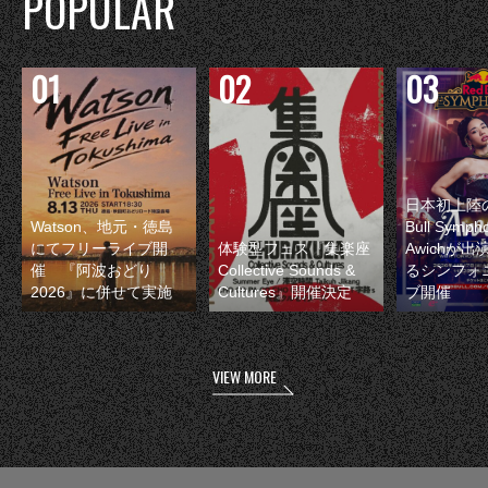
POPULAR
日本初上陸の
Watson、地元・徳島
Bull Symp
にてフリーライブ開
体験型フェス『集楽座
Awichが
催 『阿波おどり
Collective Sounds &
るシンフォ
2026』に併せて実施
Cultures』開催決定
ブ開催
VIEW MORE