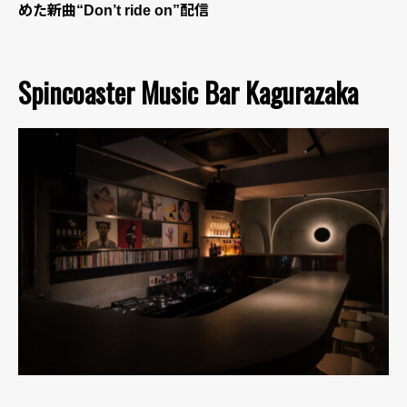
めた新曲“Don’t ride on”配信
Spincoaster Music Bar Kagurazaka