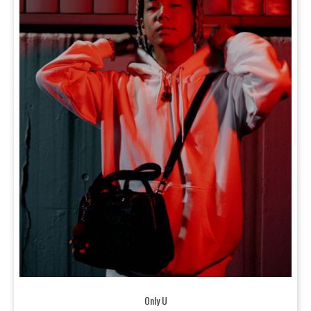
Only U