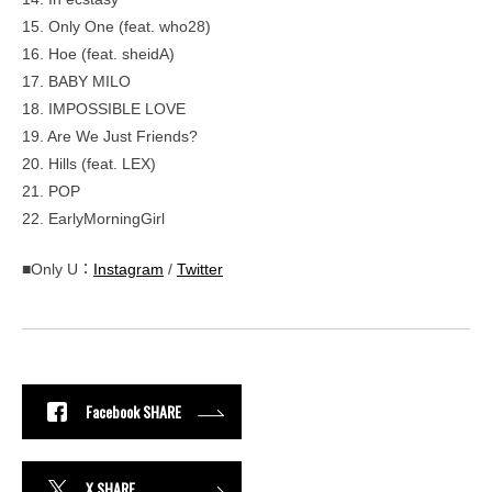
15. Only One (feat. who28)
16. Hoe (feat. sheidA)
17. BABY MILO
18. IMPOSSIBLE LOVE
19. Are We Just Friends?
20. Hills (feat. LEX)
21. POP
22. EarlyMorningGirl
■Only U：
Instagram
/
Twitter
Facebook SHARE
X SHARE