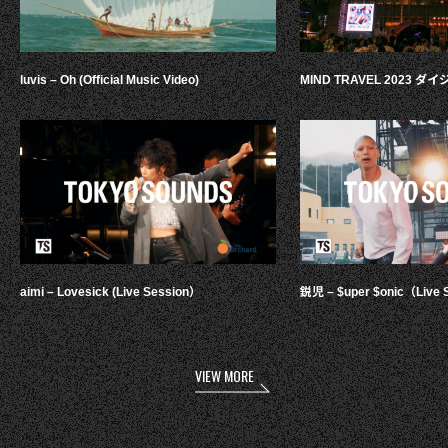
luvis – Oh (Official Music Video)
MIND TRAVEL 2023 
aimi – Lovesick (Live Session）
鋭児 – $uper $onic（Live 
VIEW MORE