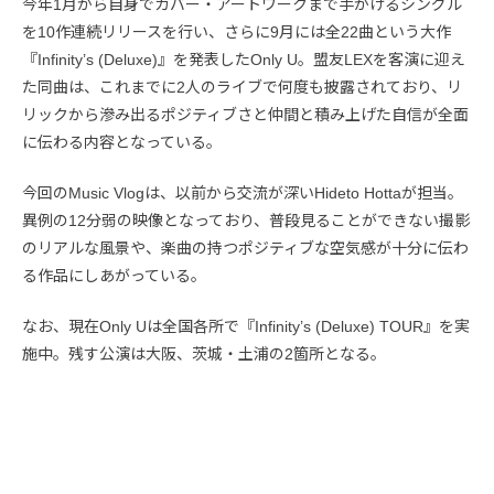
今年1月から自身でカバー・アートワークまで手がけるシングル
を10作連続リリースを行い、さらに9月には全22曲という大作
『Infinity’s (Deluxe)』を発表したOnly U。盟友LEXを客演に迎え
た同曲は、これまでに2人のライブで何度も披露されており、リ
リックから滲み出るポジティブさと仲間と積み上げた自信が全面
に伝わる内容となっている。
今回のMusic Vlogは、以前から交流が深いHideto Hottaが担当。
異例の12分弱の映像となっており、普段見ることができない撮影
のリアルな風景や、楽曲の持つポジティブな空気感が十分に伝わ
る作品にしあがっている。
なお、現在Only Uは全国各所で『Infinity’s (Deluxe) TOUR』を実
施中。残す公演は大阪、茨城・土浦の2箇所となる。