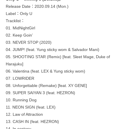
Release Date：2020.09.14 (Mon.)
Label：Only U
Tracklist：
01. MidNightGirl
02. Keep Goin’
03. NEVER STOP (2020)
04. JUMP! (feat. Yung sticky wom & Salvador Mani)
05. SHOOTING STAR (Remix) [feat. Sleet Mage, Duke of
Harajuku]
06. Valentina (feat. LEX & Yung sticky wom)
07. LOWRIDER
08. Unforgettable (Remake) [feat. XY GENE]
09. SUPER SAIYAN 3 (feat. HEZRON)
10. Running Dog
11. NEON SIGN (feat. LEX)
12. Law of Attraction
13. CASH IN (feat. HEZRON)
14. In ecstasy