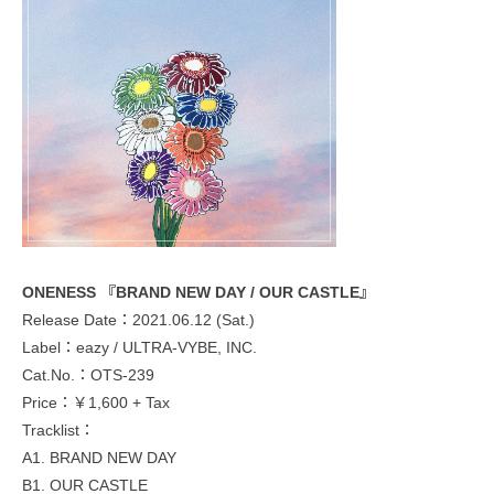
ONENESS 『BRAND NEW DAY / OUR CASTLE』
Release Date：‪2021.06.12 (Sat.)
Label：eazy / ULTRA-VYBE, INC.
Cat.No.：OTS-239
Price：￥1,600 + Tax
Tracklist：
A1. BRAND NEW DAY
B1. OUR CASTLE