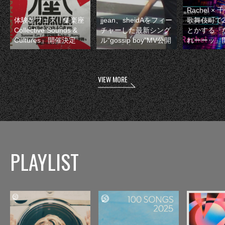
Rachel 
体験型フェス『集楽座
jjean、sheidAをフィー
歌舞伎町で
Collective Sounds &
チャーした最新シング
とかする『
Cultures』開催決定
ル“gossip boy”MV公開
れーーッ』
VIEW MORE
PLAYLIST