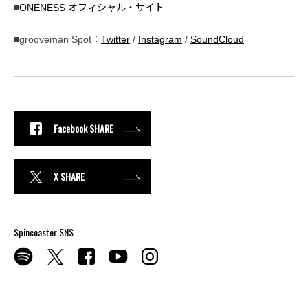
■
ONENESS オフィシャル・サイト
■grooveman Spot：
Twitter
/
Instagram
/
SoundCloud
Facebook SHARE
X SHARE
Spincoaster SNS