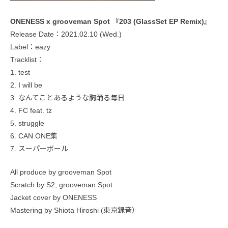
ONENESS x grooveman Spot 『203 (GlassSet EP Remix)』
Release Date：‪2021.02.10 (Wed.)
Label：eazy
Tracklist：
1. test
2. I will be
3. なんてことあるような胸踊る毎日
4. FC feat. tz
5. struggle
6. CAN ONE集
7. スーパーボール
All produce by grooveman Spot
Scratch by S2, grooveman Spot
Jacket cover by ONENESS
Mastering by Shiota Hiroshi (東京録音）