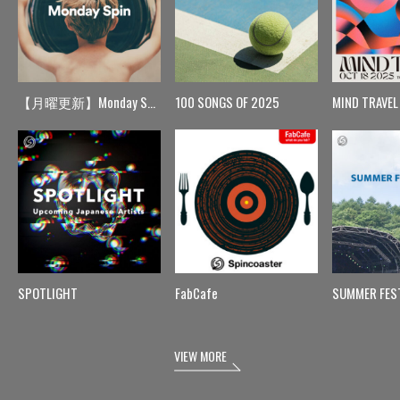
【月曜更新】Monday Spin
100 SONGS OF 2025
MIND TRAVEL
SPOTLIGHT
FabCafe
SUMMER FES
VIEW MORE