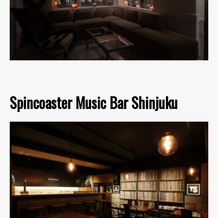
Spincoaster Music Bar Shinjuku