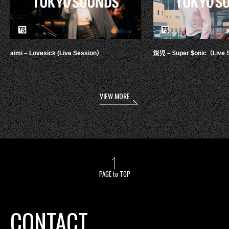
aimi – Lovesick (Live Session）
鋭児 – $uper $onic（Live 
VIEW MORE
PAGE to TOP
CONTACT