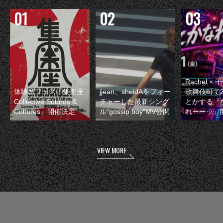
Rachel 
体験型フェス『集楽座
jjean、sheidAをフィー
歌舞伎町で
Collective Sounds &
チャーした最新シング
とかする『
Cultures』開催決定
ル“gossip boy”MV公開
れーーッ』
VIEW MORE