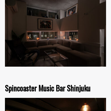
Spincoaster Music Bar Shinjuku