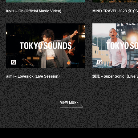
luvis – Oh (Official Music Video)
MIND TRAVEL 2023 
aimi – Lovesick (Live Session）
鋭児 – $uper $onic（Live 
VIEW MORE