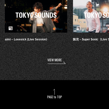
aimi – Lovesick (Live Session）
鋭児 – $uper $onic（Live 
VIEW MORE
PAGE to TOP