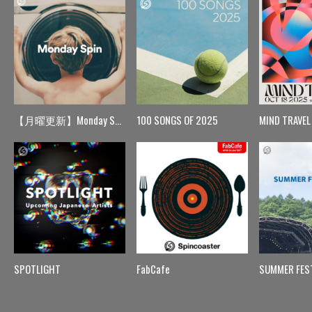
【月曜更新】Monday Spin
100 SONGS OF 2025
MIND TRAVEL
SPOTLIGHT
FabCafe
SUMMER FES