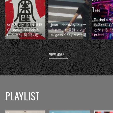
Rachel 
体験型フェス『集楽座
jjean、sheidAをフィー
歌舞伎町で
Collective Sounds &
チャーした最新シング
とかする『
Cultures』開催決定
ル“gossip boy”MV公開
れーーッ』
VIEW MORE
PLAYLIST