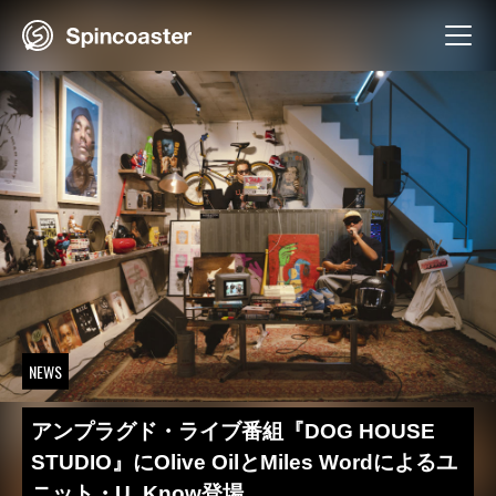
Skip
to
content
NEWS
アンプラグド・ライブ番組『DOG HOUSE
STUDIO』にOlive OilとMiles Wordによるユ
ニット・U_Know登場