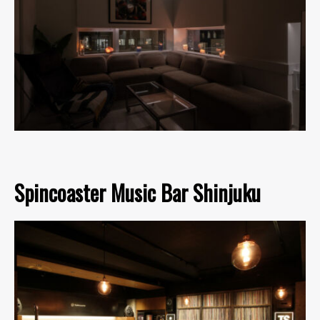
Spincoaster Music Bar Shinjuku