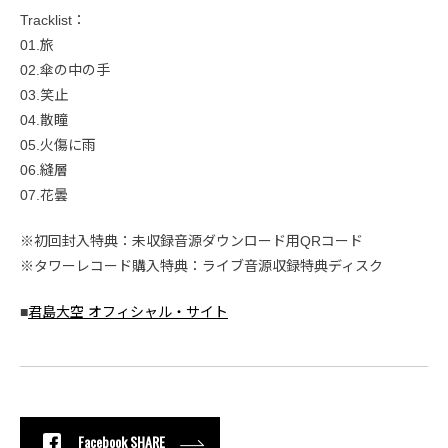
Tracklist：
01.旅
02.傘の中の手
03.笑止
04.散瞳
05.火傷に雨
06.縫層
07.花曇
※初回封入特典：未収録音源ダウンロード用QRコード
※タワーレコード購入特典：ライブ音源収録特典ディスク
■
君島大空 オフィシャル・サイト
Facebook SHARE