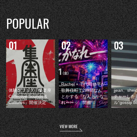
POPULAR
Rachel × 千代田修平が
体験型フェス『集楽座
歌舞伎町で2時間なん
jjean、sh
Collective Sounds &
とかする『なんとかな
チャーした
Cultures』開催決定
れーーッ』開催
ル“gossip 
VIEW MORE