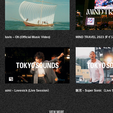
luvis – Oh (Official Music Video)
MIND TRAVEL 2023 
aimi – Lovesick (Live Session）
鋭児 – $uper $onic（Live 
VIEW MORE