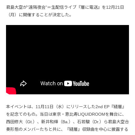
君島大空が“遠隔夜会”＝生配信ライブ『層に電送』を12月21日
（月）に開催することが決定した。
本イベントは、11月11日（水）にリリースした2nd EP『縫層』
を記念てのもの。当日は東京・恵比寿LIQUIDROOMを舞台に、
西田修大（Gt.）、新井和輝（Ba.）、石若駿（Dr.）ら君島大空合
奏形態のメンバーたちと共に、『縫層』収録曲を中心に披露する