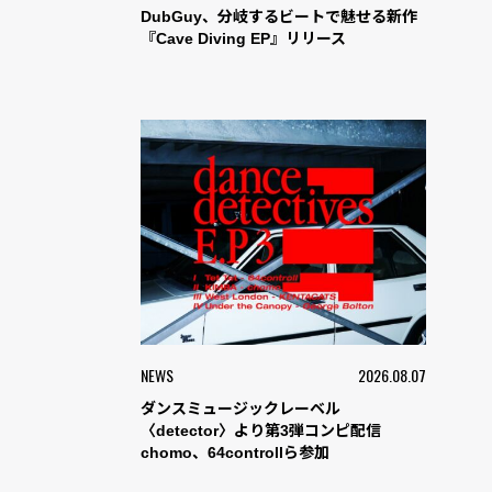
DubGuy、分岐するビートで魅せる新作
『Cave Diving EP』リリース
NEWS
2026.08.07
ダンスミュージックレーベル
〈detector〉より第3弾コンピ配信
chomo、64controllら参加