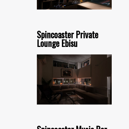
Spincoaster Private
Lounge Ebisu