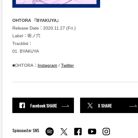
OHTORA 『BYAKUYA』
Release Date：2020.11.27 (Fri.)
Label：術ノ穴
Tracklist：
01. BYAKUYA
■OHTORA：
Instagram
/
Twitter
Facebook SHARE
X SHARE
Spincoaster SNS