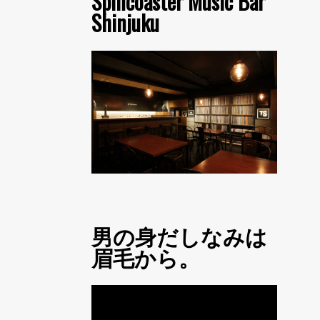
Spincoaster Music Bar
Shinjuku
男の身だしなみは
眉毛から。