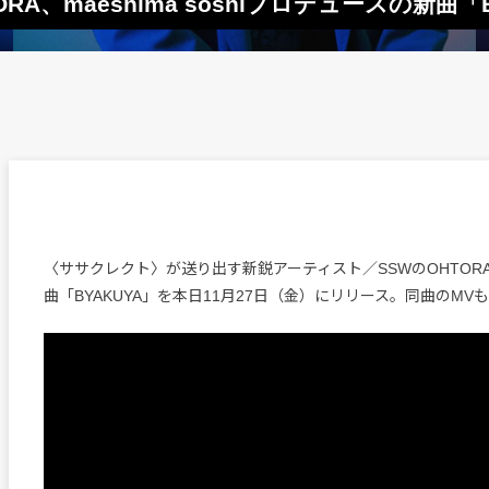
、maeshima soshiプロデュースの新曲「B
〈ササクレクト〉が送り出す新鋭アーティスト／SSWのOHTOR
曲「BYAKUYA」を本日11月27日（金）にリリース。同曲のM