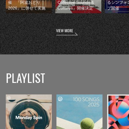
催 『阿波おどり
Collective Sounds &
るシンフォ
2026』に併せて実施
Cultures』開催決定
ブ開催
VIEW MORE
PLAYLIST