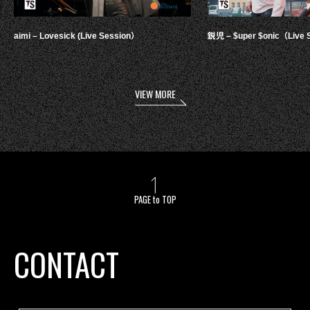
aimi – Lovesick (Live Session）
鋭児 – $uper $onic（Live 
VIEW MORE
PAGE to TOP
CONTACT