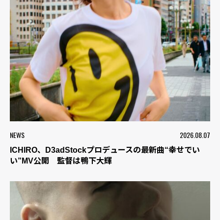
NEWS
2026.08.07
ICHIRO、D3adStockプロデュースの最新曲“幸せでい
い”MV公開 監督は鴨下大輝