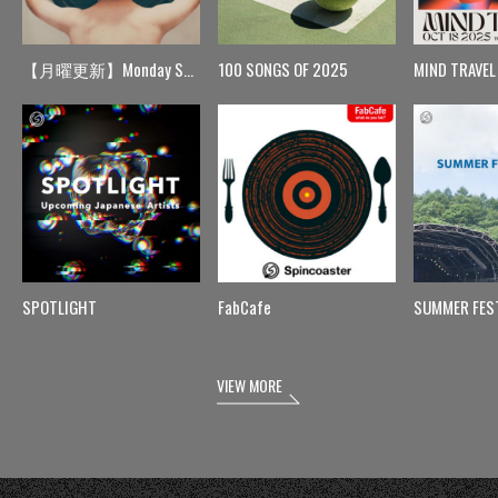
【月曜更新】Monday Spin
100 SONGS OF 2025
MIND TRAVEL
SPOTLIGHT
FabCafe
SUMMER FES
VIEW MORE