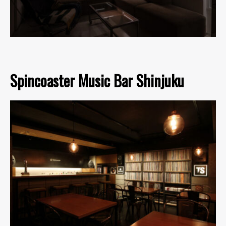
Spincoaster Music Bar Shinjuku