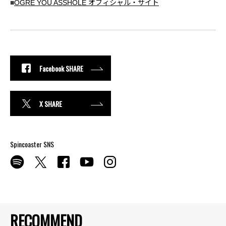
■
OGRE YOU ASSHOLE オフィシャル・サイト
Facebook SHARE
X SHARE
Spincoaster SNS
RECOMMEND