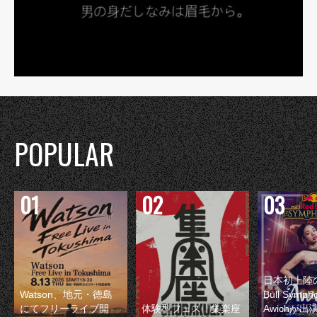
POPULAR
日本初上陸の
Watson、地元・徳島
Bull Symp
にてフリーライブ開
体験型フェス『集楽座
Awichが