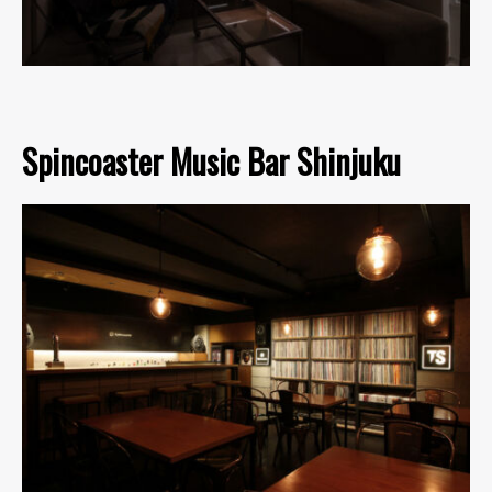
Spincoaster Music Bar Shinjuku