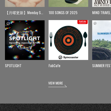
【月曜更新】Monday Spin
100 SONGS OF 2025
MIND TRAVEL
SPOTLIGHT
FabCafe
SUMMER FES
VIEW MORE