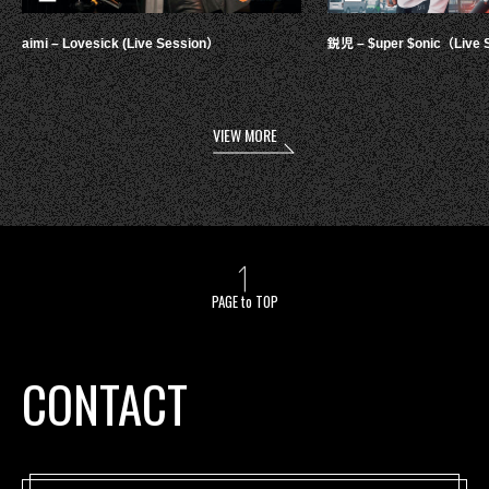
aimi – Lovesick (Live Session）
鋭児 – $uper $onic（Live 
VIEW MORE
PAGE to TOP
CONTACT