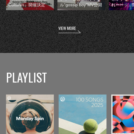
Cultures』開催決定
ル“gossip boy”MV公開
れーーッ』
VIEW MORE
PLAYLIST