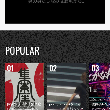
POPULAR
Rachel 
体験型フェス『集楽座
jjean、sheidAをフィー
歌舞伎町で
Collective Sounds &
チャーした最新シング
とかする『