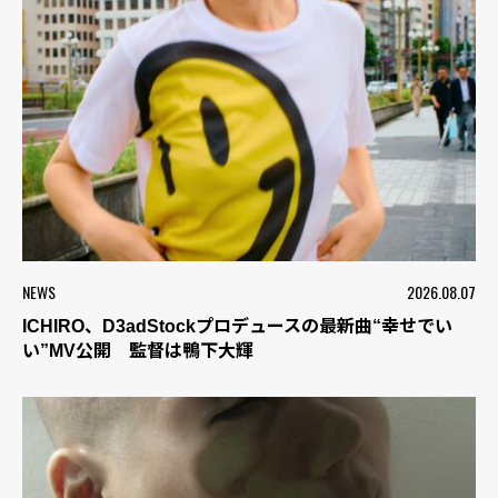
NEWS
2026.08.07
ICHIRO、D3adStockプロデュースの最新曲“幸せでい
い”MV公開 監督は鴨下大輝